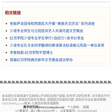
相关链接
老板萨龙回母校西南民大开展“彝族天文历法”系列讲座
少语专业师生与元阳民间艺人共演月度文艺晚会
红河学院少语专业学生举行《自控力》读书分享会
少语专业孔令永同学翻译的彝语普法标语被元阳县一单位采用
学者档案：红河学院平慧博士
首届红河学院彝历新年文艺晚会成功举办
本站部分文章来源于互联网公开资料及用户投稿，仅供学习研究参考。文中观点不代
表本站立场。若相关内容存在错误、遗漏或涉及版权问题，请及时与站长(联系邮箱
49202898@qq.com)联系，以便及时修改或删除。
彝学研究网(www.yixueyanjiu.com)
个人网站
|
投稿
ICP备案号：
滇ICP备15006888号-1
公安备案号：
53250302000108