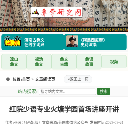
滇南古彝文
《阿黑西尼摩》
在线字词典
史诗演唱
凉山
禄劝
彝文
彝语
视频
彝文
彝文
古籍
故事
位置：
首页
»
文章阅读页
«
返回上一页
站内搜索：
红院少语专业火塘学园首场讲座开讲
作者：张圆（阿西妮薇）
文章来源：莱国索微信公众号
发布时间：2023-03-24