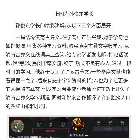
上图为孙俊东学长
孙俊东学长的精彩讲解，从以下三个方面展开：
一是结缘滇南古彝文。在学习中产生兴趣，对于学习他
如饥似渴，收集各种学习资料，购买滇南古彝文字典学习，从
滇南古彝文在线词典上查询，给专家学者发电邮、打电话联
系，假期拜访民间毕摩交流。终于，功夫不负有心人，通过一段
时间的学习后他终于认识了许多古彝文，一些毕摩文献也能
看得懂一点了。后来有感于学习资料的稀少，也为了让更多
的人接触古彝文，他从学习者变成小老师，他在B站上开设了
滇南古彝文学习频道，同时和好友合作翻译了许多脍炙人口
的彝族山歌和小调。