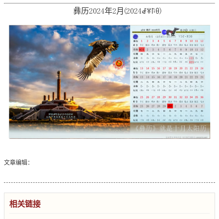
彝历2024年2月(2024ꆀꈎꑍꆪ)
文章编辑：
相关链接