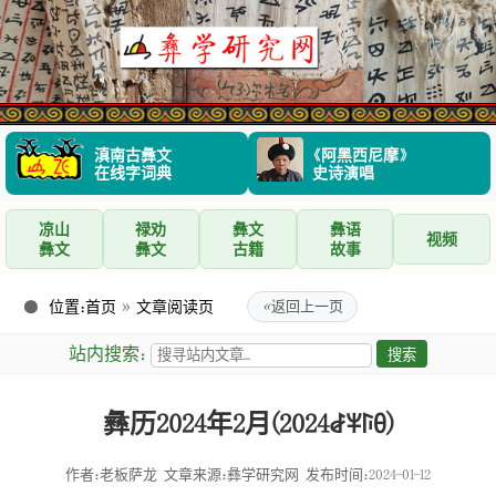
滇南古彝文
《阿黑西尼摩》
在线字词典
史诗演唱
凉山
禄劝
彝文
彝语
视频
彝文
彝文
古籍
故事
位置：
首页
»
文章阅读页
«
返回上一页
站内搜索：
彝历2024年2月(2024ꆀꈎꑍꆪ)
作者：老板萨龙
文章来源：彝学研究网
发布时间：2024-01-12