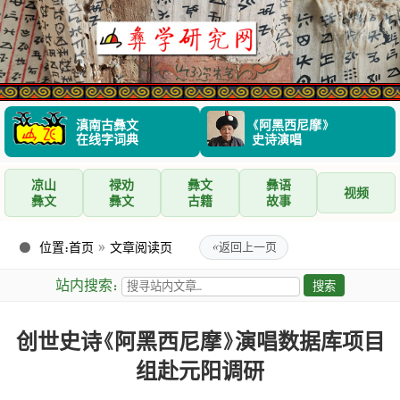
滇南古彝文
《阿黑西尼摩》
在线字词典
史诗演唱
凉山
禄劝
彝文
彝语
视频
彝文
彝文
古籍
故事
位置：
首页
»
文章阅读页
«
返回上一页
站内搜索：
创世史诗《阿黑西尼摩》演唱数据库项目
组赴元阳调研