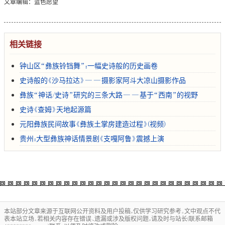
文章编辑：蓝色愿望
相关链接
钟山区“彝族铃铛舞”：一幅史诗般的历史画卷
史诗般的《沙马拉达》——摄影家阿斗大凉山摄影作品
彝族“神话/史诗”研究的三条大路——基于“西南”的视野
史诗《查姆》天地起源篇
元阳彝族民间故事《彝族土掌房建造过程》(视频)
贵州：大型彝族神话情景剧《支嘎阿鲁》震撼上演
本站部分文章来源于互联网公开资料及用户投稿，仅供学习研究参考。文中观点不代
表本站立场。若相关内容存在错误、遗漏或涉及版权问题，请及时与站长(联系邮箱