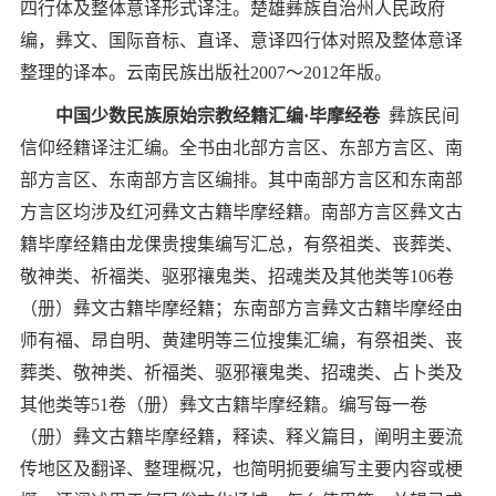
四行体及整体意译形式译注。楚雄彝族自治州人民政府
编，彝文、国际音标、直译、意译四行体对照及整体意译
整理的译本。云南民族出版社
2007
～
2012
年版。
中国少数民族原始宗教经籍汇编
·
毕摩经卷
彝族民间
信仰经籍译注汇编。全书由北部方言区、东部方言区、南
部方言区、东南部方言区编排。其中南部方言区和东南部
方言区均涉及红河彝文古籍毕摩经籍。南部方言区彝文古
籍毕摩经籍由龙倮贵搜集编写汇总，有祭祖类、丧葬类、
敬神类、祈福类、驱邪禳鬼类、招魂类及其他类等
106
卷
（册）彝文古籍毕摩经籍；东南部方言彝文古籍毕摩经由
师有福、昂自明、黄建明等三位搜集汇编，有祭祖类、丧
葬类、敬神类、祈福类、驱邪禳鬼类、招魂类、占卜类及
其他类等
51
卷（册）彝文古籍毕摩经籍。编写每一卷
（册）彝文古籍毕摩经籍，释读、释义篇目，阐明主要流
传地区及翻译、整理概况，也简明扼要编写主要内容或梗