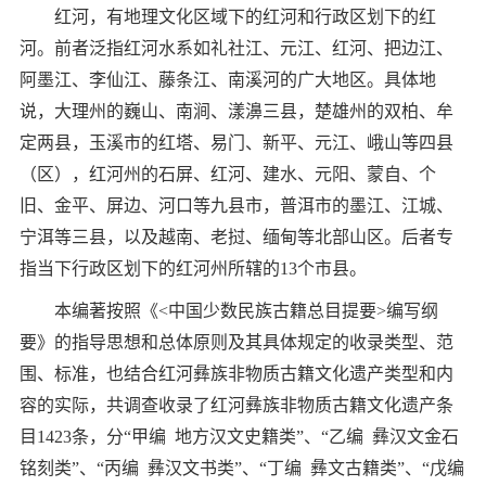
红河，有地理文化区域下的红河和行政区划下的红
河。前者泛指红河水系如礼社江、元江、红河、把边江、
阿墨江、李仙江、藤条江、南溪河的广大地区。具体地
说，大理州的巍山、南涧、漾濞三县，楚雄州的双柏、牟
定两县，玉溪市的红塔、易门、新平、元江、峨山等四县
（区），红河州的石屏、红河、建水、元阳、蒙自、个
旧、金平、屏边、河口等九县市，普洱市的墨江、江城、
宁洱等三县，以及越南、老挝、缅甸等北部山区。后者专
指当下行政区划下的红河州所辖的
13
个市县。
本编著按照《
<
中国少数民族古籍总目提要
>
编写纲
要》的指导思想和总体原则及其具体规定的收录类型、范
围、标准，也结合红河彝族非物质古籍文化遗产类型和内
容的实际，共调查收录了红河彝族非物质古籍文化遗产条
目
1423
条，分
“
甲编
地方汉文史籍类
”
、
“
乙编
彝汉文金石
铭刻类
”
、
“
丙编
彝汉文书类
”
、
“
丁编
彝文古籍类
”
、
“
戊编