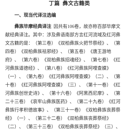
丁篇
彝文古籍类
一、现当代译注选编
彝族毕摩经典译注
因共有
106
卷，故亦称百部毕摩文
献经典译注。其中：涉及彝语南部方言红河流域及红河彝
文古籍的是：（第三卷）《双柏彝族火把节祭经》、（第
四卷）《双柏彝族祛邪经》、（第五卷）《唐王游地
府》、（第六卷）《双柏彝族招魂经》、（第七卷）《红
河彝族道德经》、（第八卷）《红河彝族阿哩查嫫》
（一）、（第九卷）《红河彝族阿哩查嫫》（二）、（第
十卷）《红河彝族阿哩查嫫》（三）、（第十一卷）《红
河彝族创世史诗》、（第十六卷）《阿黑西尼摩》、（第
二十三卷）《哀牢山彝族医药》、（第二十九卷）《红河
彝族行孝积德故事》、（第三十一卷）《双柏彝族丧葬祭
经》（一）、（第三十二卷）《双柏彝族丧葬祭经》
（二）、（第三十三卷）《双柏彝族丧葬祭经》（三）、