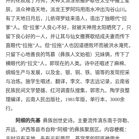
开的花就成了月亮；天神又派涅依撒萨歇在太空中撒上星
辰，派众神造天地，派龙王罗阿玛用雨水冲出沟谷山川。
有了天地日月后，儿依得罗娃来造人，造出了独眼代
“
拉
爹
”
人。但
“
拉爹
”
人良心不好，就被天神用太阳晒死了，只
留下良心好的一人，并让其与仙女撒赛歇结成夫妻而传下
直眼代
“
拉拖
”
人。但
“
拉拖
”
人也因道德败坏而被洪水淹死，
只留下心地善良的笃慕（彝族人文始祖）兄妹俩，传下了
横眼代的
“
拉文
”
人，即现在的人类。诗中还唱述了麻棉、
绸缎生产与发展，以及金、银、铜、铁、锡等的发现挖采
与冶炼。施学生唱述、翻译，李文、李志远记录，云南省
民族民间文学楚雄、红河调查队搜集，郭思九、陶学良整
理编译，云南人民出版社，
1981
年版，单行本，
3000
余
行。
阿细的先基
彝族创世史诗。主要流传滇东南于弥勒、
开远、泸西等县市自称
“
阿细
”
的彝族聚居区。内容梗概：
古时没有天地，先有云彩两层，苍穹里的阿底神用金、