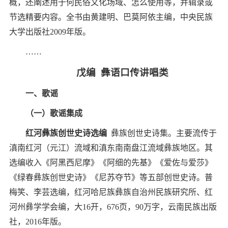
概，还阐述用于何民俗文化场域、怎么使用等，并辑录或
节选精要内容。全书由黄建明、巴莫阿依主编，中央民族
大学出版社
2009
年版。
……
戊编
彝语口传讲唱类
一、歌谣
（一）歌谣集成
红河彝族创世史诗选编
彝族创世史诗集。主要流传于
滇南红河（元江）流域和滇东南南盘江流域彝族地区。其
选编收入《阿黑西尼摩》《阿细的先基》《爱佐与爱莎》
《绿春彝族创世史诗》《尼苏夺节》等五部创世史诗。普
梅笑、李芸选编，红河哈尼族彝族自治州民族研究所、红
河州彝学学会编，大
16
开，
676
页，
90
万字，云南民族出版
社，
2016
年版。