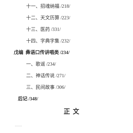
十一、招魂纳福
/218/
十二、天文历算
/223/
十三、医药
/331/
十四、字典字集
/232/
戊编
彝语口传讲唱类
/234/
一、歌谣
/234/
二、神话传说
/271/
三、民间故事
/306/
后记
/348/
正
文
……