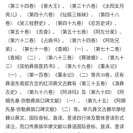
（第三十四卷）《普大王》、（第三十六卷）《太阳女月
亮儿》、（第四十六卷）《仙狐三姊妹》、（第四十八
卷）《吴三桂野史》、（第四十九卷）《尼苏史诗》、
（第五十卷）《吾查》、（第五十七卷）《阿左分家》、
（第六十二卷）《占病书》、（第六十四卷）《阿佐兄
弟》、（第七十一卷）《查姆》（一）、（第七十二卷）
《查姆》（二）、（第八十三卷）《赛玻嫫》、（第九十
三）《双柏彝族医药书》、（第九十九卷）《董永记》
（一）、（第一百卷）《董永记》（二）等共
30
卷，还有
彝语东南部方言的红河彝文古籍有（第三十五卷）《滇彝
古史》、（第九十六卷）《阿诗玛》及（第九十四）《阿
细先基
·
弥勒彝族口碑文献》（一）、（第九十五）《阿细
先基
·
弥勒彝族口碑文献》（二）等。举凡彝文古籍毕摩经
籍以彝文、国际音标、直译、意译四行体及整体意译形式
译注，而口传彝族毕摩文献以彝语国际音标、直译、意译