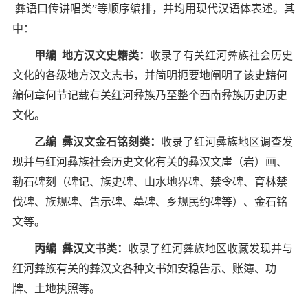
彝语口传讲唱类
”
等顺序编排，并均用现代汉语体表述。其
中：
甲编
地方汉文史籍类：
收录了有关红河彝族社会历史
文化的各级地方汉文志书，并简明扼要地阐明了该史籍何
编何章何节记载有关红河彝族乃至整个西南彝族历史历史
文化。
乙编
彝汉文金石铭刻类：
收录了红河彝族地区调查发
现并与红河彝族社会历史文化有关的彝汉文崖（岩）画、
勒石碑刻（碑记、族史碑、山水地界碑、禁令碑、育林禁
伐碑、族规碑、告示碑、墓碑、乡规民约碑等）、金石铭
文等。
丙编
彝汉文书类：
收录了红河彝族地区收藏发现并与
红河彝族有关的彝汉文各种文书如安稳告示、账簿、功
牌、土地执照等。