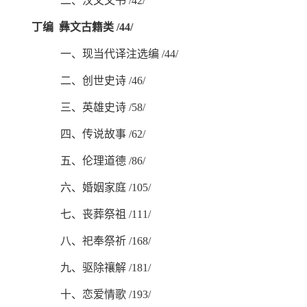
二、汉文文书
/42/
丁编
彝文古籍类
/44/
一、现当代译注选编
/44/
二、创世史诗
/46/
三、英雄史诗
/58/
四、传说故事
/62/
五、伦理道德
/86/
六、婚姻家庭
/105/
七、丧葬祭祖
/111/
八、祀奉祭祈
/168/
九、驱除禳解
/181/
十、恋爱情歌
/193/