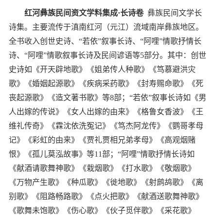
红河彝族民间资文学料集成
·
长诗卷
彝族民间文学长
诗集。主要流传于滇南红河（元江）流域南岸彝族地区。
全书收入创世史诗、
“
若依
”
叙事长诗、
“
阿哩
”
情歌抒情长
诗、
“
阿哩
”
情歌叙事长诗及民间谚语等
5
部分。其中：创世
史诗如《开天辟地歌》《姐弟传人种歌》《笃慕避洪灾
歌》《婚姻起源歌》《疾病采药歌》《封寿赐命歌》《死
丧起源歌》《造文著书歌》等
8
部；
“
若依
”
叙事长诗如《男
人出嫁的传说》《女人出嫁的由来》《格鲁女香波》《王
维礼传奇》《霖沈依洗冤记》《笃杰阿龙传》《鹦哥孝母
记》《彩虹的由来》《贾礼贾相兄弟孝母》《高观烟赌
恨》《孤儿莫泓故事》等
11
部；
“
阿哩
”
情歌抒情长诗如
《献酒请歌舞神歌》《栽烟歌》《打水歌》《敬烟歌》
《万物产生歌》《种瓜歌》《徙地歌》《射鹧鸪歌》《离
别歌》《阻路畅路歌》《点火把歌》《献酒送歌舞神歌》
《歌舞未饱歌》《伤心歌》《伙子觅伴歌》《采花歌》