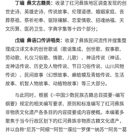
丁编
彝文古籍类：
收录了红河彝族地区调查发现的创
世史诗、英雄史诗、传说故事、伦理道德、婚姻家庭、丧
葬祭祖、祭祈祀奉、驱除禳解、恋爱情歌、招魂纳福、天
文历算、医药卫生、字典字集等十四个部分；
戊编
彝语口传讲唱类：
收录了彝族民间流传并搜集整
理成汉译文本的创世歌谣（歌谣集成、创世歌、叙事歌、
劳动歌、礼仪习俗歌、情歌、儿歌）、神话传说（神话、
龙神话传说、历史及人物传说、节日习俗传说、山川风物
传说）、民间故事（幻想故事、癞蛤蟆及青蛙传说、生活
故事、机智人物故事、动植物故事）等三大部分。
与此同时，根据《
<
中国少数民族古籍总目提要
>
编写
纲要》规定的相关编写要求、原则和标准编写了红河彝族
非物质文化遗产各条目的内容提要或内容梗概。本编著多
聚焦于当今行政区划下的红河彝族非物质古籍文化遗产，
并以自称
“
尼苏
”“
阿细
”“
阿哲
”“
濮拉
”“
罗倮
”“
纳苏
”“
阿务
”“
葛