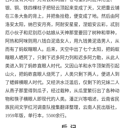
银、铜、铁四棵柱子把轻云顶起来变成了天，又把重云铺
在三条大鱼的背上，并把鱼拴稳，便变成了地。然后由阿
洛安太阳，纳巴安月亮，阿耐安星星，涅姐安云彩，忒别
厄小伙子和尼别厄小姑娘从天神那里要回了树种和草种，
阿热和阿咪则用八钱白泥造女人，用九钱黄泥造男人，从
而有了蚂蚁瞎眼人。后来，天空中出了七个太阳，把蚂蚁
瞎眼人晒死了，只剩下迟多阿力列和迟多阿力勒，从此人
类进入到了蚂蚱直眼人时代。又因山羊和水牛顶架而引起
山火，把蚂蚱直眼人烧死了，人类只剩下两人，便进人到
了蟋蟀横眼人时代。又经洪水泛滥后，仅剩下的兄妹二人
从燕子那里得到瓜子，经过栽种，从瓜里繁衍出了各种动
物和筷子横眼人即现代的人类。潘正兴等唱述，云南省民
族民间文学红河调查队搜集翻译整理，云南人民出版社，
1959
年版，单行本，
5500
余行。