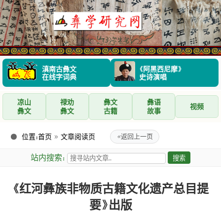
滇南古彝文
《阿黑西尼摩》
在线字词典
史诗演唱
凉山
禄劝
彝文
彝语
视频
彝文
彝文
古籍
故事
位置：
首页
»
文章阅读页
«
返回上一页
站内搜索：
《红河彝族非物质古籍文化遗产总目提
要》出版