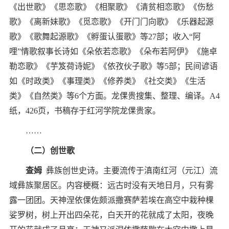
《出世歌》《思恋歌》《相聚歌》《清贫相恋歌》《伤愁
歌》《离新妹歌》《觅恋歌》《开门门向歌》《乐器起源
歌》《歌舞起源歌》《孵蛋认蛋歌》等
27
部；收入
“
阿
哩
”
情歌叙事长诗如《朵依若恋歌》《朵布若阿伊》《施卓
勒恋歌》《芋笈荷诗妮》《依孜伙子歌》等
5
部；民间谚语
如《时政类》《事理类》《修养类》《社交类》《生活
类》《自然类》等
6
个方面。龙倮贵搜集、整理、编译。
A4
纸，
426
页，书稿存于红河学院龙倮贵家。
……
（二）创世歌
查姆
彝族创世史诗。主要流传于滇南红河（元江）流
域彝族聚居区。内容梗概：远古时没有天地日月，只有雾
露一团团。天神涅依倮佐颇派撒赛萨若埃在高空中栽种棵
娑罗树，树上开出四朵花，白天开的花就成了太阳，夜晚