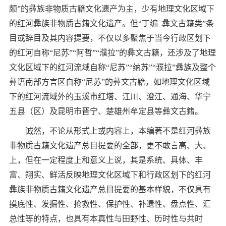
颇
”
的彝族非物质古籍文化遗产为主，少有地理文化区域下
的红河彝族非物质古籍文化遗产。但
“
丁编
彝文古籍类
”
条
目或辞目及其内容提要，不仅以多聚焦于当今行政区划下
的红河自称
“
尼苏
”“
阿哲
”“
濮拉
”
的彝文古籍，还涉及了地理
文化区域下的红河流域自称
“
尼苏
”“
纳苏
”“
濮拉
”
彝族及整个
彝语南部方言区自称
“
尼苏
”
的彝文古籍，如地理文化区域
下的红河流域外的玉溪市红塔、江川、澄江、通海、华宁
五县（区）及昆明市晋宁、楚雄州牟定县等彝文古籍。
诚然，不论从形式上或内容上，本编著不是红河彝族
非物质古籍文化遗产总目提要的全部，更不敢言高、大、
上，但在一定程度上和意义上说，其是系统、具体、丰
富、翔实、鲜活反映地理文化区域下和行政区划下的红河
彝族非物质古籍文化遗产总目提要的基本样貌，不仅具有
摸底性、发掘性、抢救性、保护性、补遗性、盘点性、汇
总性等的特点，也具有本真性与田野性、历时性与共时