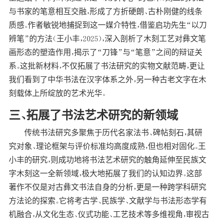
与书家的笔意相互交融，形成了方折硬朗、古朴刚健的线条
质感。作者敏锐地捕捉到这一媒介特性，借鉴启功先生“以刀
辨笔”的方法（王小丰，2025），深入剖析了木刻工艺对彝文笔
画形态的塑造作用，揭示了“刀锋”与“笔意”之间的辩证关
系。这批新材料，不仅拓展了书法研究的实物文献范畴，更让
我们看到了中华书法在汉字体系之外，另一种古老文字在木
刻载体上所绽放的艺术光华。
三、拓展了书法艺术研究的新领域
传统书法研究多聚焦于历代名家法书、碑帖刻石，其研
究对象、理论框架与评价标准均高度成熟，但也相对固化。王
小丰的研究，则成功地将书法艺术研究的触角延伸至民族文
字木刻这一全新领域，极大地拓展了我们的认知边界。这部
著作不仅是对古彝文书法自身的分析，更是一种跨学科研究
方法论的探索。它将考古学、民族学、文献学与书法形态学有
机融合，从文化生态、仪式功能、工艺技术等多维视角，审视古