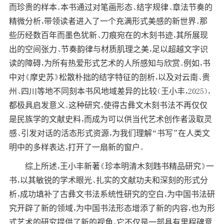
而珍贵的样本。本书通过对笔画形态、结字规律、章法节奏的
精微分析，带领读者进入了一个充满形式美感的新世界。那
些历经数百年而墨色犹新、刀痕宛在的木刻书迹，其所展现
出的空间张力、节奏韵律与材质肌理之美，足以超越文字识
读的障碍，为所有热爱形式艺术的人所感知与欣赏。例如，书
中对《摩史苏》松散朴拙的结字特征的剖析，以及对云南、贵
州、四川等地不同刻本书风地域差异的比较（王小丰，2025），
都极具启发意义。这种研究，使得古彝文木刻书法不再仅仅
是民族学的文献史料，而成为可以供当代艺术创作者汲取灵
感、引发对话的活态形式资源，为我们理解“书写”在人类文
明中的多样表达，打开了一扇新的窗户。
综上所述，王小丰新著《珍本明清木刻韪书精品研究》一
书，以其敏锐的学术眼光、扎实的文献功夫和深刻的形式分
析，成功填补了古彝文书法系统性研究的空白，为中国书法研
究开辟了新的领域，为中国书法形态增添了新的内容，也为形
式艺术的研究提供了新的视角。它不仅是一部具有里程碑意