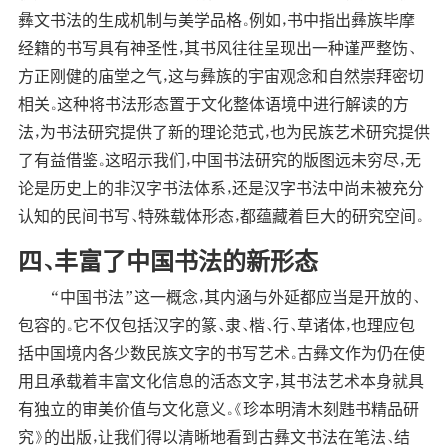
彝文书法的生成机制与美学品格。例如，书中指出彝族毕摩
经籍的书写具有神圣性，其书风往往呈现出一种谨严整饬、
方正刚健的庙堂之气，这与彝族的宇宙观念和自然崇拜密切
相关。这种将书法形态置于文化整体语境中进行解读的方
法，为书法研究提供了新的理论范式，也为民族艺术研究提供
了有益借鉴。这昭示我们，中国书法研究的版图远未穷尽，无
论是历史上的非汉字书法体系，还是汉字书法中尚未被充分
认知的民间书写、特殊载体形态，都蕴藏着巨大的研究空间。
四、丰富了中国书法的新形态
“中国书法”这一概念，其内涵与外延都应当是开放的、
包容的。它不仅包括汉字的篆、隶、楷、行、草诸体，也理应包
括中国境内各少数民族文字的书写艺术。古彝文作为仍在使
用且承载着丰富文化信息的活态文字，其书法艺术本身就具
有独立的审美价值与文化意义。《珍本明清木刻韪书精品研
究》的出版，让我们得以清晰地看到古彝文书法在笔法、结