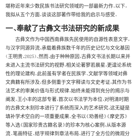
堪称近年来少数民族书法研究领域的一部最新力作。以下，
我拟从五个方面，谈谈这部著作带给我的启示与感受。
一、奉献了古彝文书法研究的新成果
古彝文作为中国西南彝族先民使用的自源性表意文字，
与汉字同源异流，承载着彝族数千年的历史记忆与文化基因
（王明贵，2025）。然而，由于种种原因，古彝文书法长期以来并
未进入主流书法研究的视野，相关论著寥若晨星，更遑论系统
性的理论建构。此前虽有学者在民族学、文献学等领域对彝
文典籍有所涉及，但多侧重于文字释读与文史考证，其作为书
法艺术的审美价值与形式规律，始终未能得到充分的揭示与
阐发。王小丰的这部专著，首次以书法学为本位，对明清时期
的古彝文木刻珍本进行了系统而深入的艺术研究，这无疑是
填补学术空白的一项重要成果。全书以《劝善经》《摩史苏》
等入选《国家珍贵古籍名录》的珍本为核心案例，从版本源
流、笔画特征、结字规律到章法布局，进行了全方位的微观分