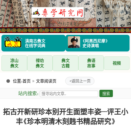
滇南古彝文
《阿黑西尼摩》
在线字词典
史诗演唱
凉山
禄劝
彝文
彝语
视频
彝文
彝文
古籍
故事
位置：
首页
»
文章阅读页
«
返回上一页
站内搜索：
拓古开新研珍本别开生面塑丰姿--评王小
丰《珍本明清木刻韪书精品研究》