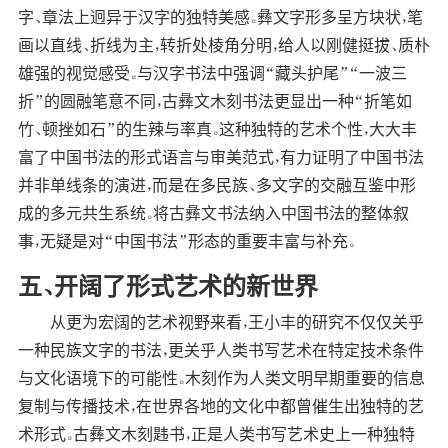
字、章法上迥异于汉字的独特美感。彝文字形多呈方块状，笔
画以直线、折线为主，转折处棱角分明，给人以刚健挺拔、质朴
雄强的视觉感受。与汉字书法中强调“藏头护尾”“一波三
折”的圆融笔意不同，古彝文木刻书法更显出一种“折笔如
竹、顿挫如石”的生辣与率真。这种独特的艺术个性，大大丰
富了中国书法的形式语言与审美范式，有力证明了中国书法
并非单线条的演进，而是在多民族、多文字的交融互鉴中形
成的多元共生系统。将古彝文书法纳入中国书法的整体叙
事，无疑是对“中国书法”形态的重要丰富与补充。
五、开阔了形式艺术的新世界
从更为宏阔的艺术视野来看，王小丰的研究不仅仅关乎
一种民族文字的书法，更关乎人类书写艺术在特定技术条件
与文化语境下的可能性。木刻作为人类文明早期重要的信息
复制与传播技术，在世界各地的文化中都曾催生出独特的艺
术形式。古彝文木刻韪书，正是人类书写艺术史上一种独特