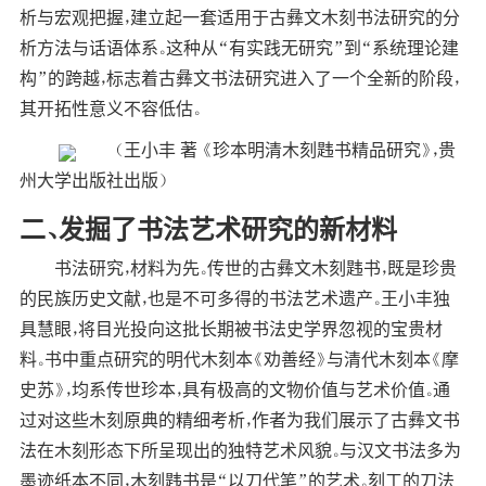
析与宏观把握，建立起一套适用于古彝文木刻书法研究的分
析方法与话语体系。这种从“有实践无研究”到“系统理论建
构”的跨越，标志着古彝文书法研究进入了一个全新的阶段，
其开拓性意义不容低估。
（王小丰 著 《珍本明清木刻韪书精品研究》，贵
州大学出版社出版）
二、发掘了书法艺术研究的新材料
书法研究，材料为先。传世的古彝文木刻韪书，既是珍贵
的民族历史文献，也是不可多得的书法艺术遗产。王小丰独
具慧眼，将目光投向这批长期被书法史学界忽视的宝贵材
料。书中重点研究的明代木刻本《劝善经》与清代木刻本《摩
史苏》，均系传世珍本，具有极高的文物价值与艺术价值。通
过对这些木刻原典的精细考析，作者为我们展示了古彝文书
法在木刻形态下所呈现出的独特艺术风貌。与汉文书法多为
墨迹纸本不同，木刻韪书是“以刀代笔”的艺术。刻工的刀法