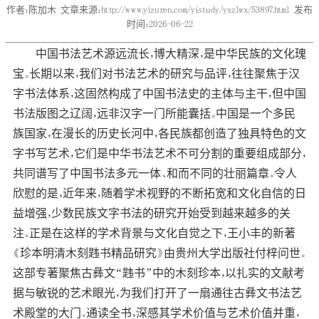
作者：陈加木
文章来源：http://www.yizuren.com/yistudy/yxzlwx/53897.html
发布
时间：2026-06-22
中国书法艺术源远流长，博大精深，是中华民族的文化瑰
宝。长期以来，我们对书法艺术的研究与品评，往往聚焦于汉
字书法体系，这固然构成了中国书法史的主体与主干，但中国
书法版图之辽阔，远非汉字一门所能囊括。中国是一个多民
族国家，在漫长的历史长河中，各民族都创造了独具特色的文
字书写艺术，它们是中华书法艺术不可分割的重要组成部分，
共同谱写了中国书法多元一体、和而不同的壮丽篇章。令人
欣慰的是，近年来，随着学术视野的不断拓宽和文化自信的日
益增强，少数民族文字书法的研究开始受到越来越多的关
注。正是在这样的学术背景与文化自觉之下，王小丰的新著
《珍本明清木刻韪书精品研究》由贵州大学出版社付梓问世。
这部专著聚焦古彝文“韪书”中的木刻珍本，以扎实的文献考
据与敏锐的艺术眼光，为我们打开了一扇通往古彝文书法艺
术殿堂的大门。通读全书，深感其学术价值与艺术价值并重，