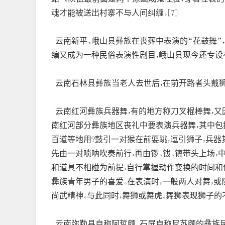
魂才能被送出村寨不与人间纠缠。[7]
云南新平、峨山县彝族在丧葬中表演的“花鼓舞”，
编又成为一种民俗表演性剧目，峨山县现今还专设有
云南石林县彝族当老人去世后，在前开路者头戴狮
云南红河彝族兵器舞，有的地方称刀叉棍棒舞，又
南红河部分彝族地区丧礼中要表演兵器舞，其中包括
百道等地用?鼓引一对猴在前耍跳，逗引狮子，兵器
先由一对唢呐吹奏前行，再由锣、钹、镲带头上场，
和道具不相碰为前提，自行掌握动作变换的时间和
彝族青年男子的喜爱。在表演时，一般两人对舞，或
尚武精神。与此同时，舞狮或舞虎。舞狮表现狮子的
云南弥勒县自称阿哲颇、石屏自称尼苏颇的彝族民