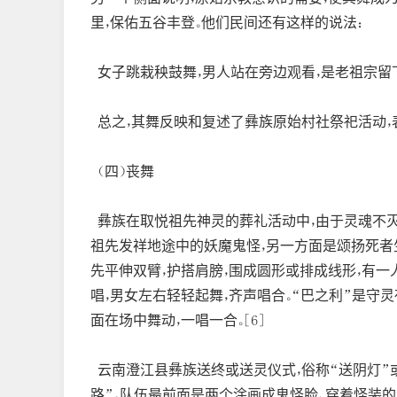
里，保佑五谷丰登。他们民间还有这样的说法：
女子跳栽秧鼓舞，男人站在旁边观看，是老祖宗留
总之，其舞反映和复述了彝族原始村社祭祀活动，
（四）丧舞
彝族在取悦祖先神灵的葬礼活动中，由于灵魂不灭
祖先发祥地途中的妖魔鬼怪，另一方面是颂扬死者
先平伸双臂，护搭肩膀，围成圆形或排成线形，有一
唱，男女左右轻轻起舞，齐声唱合。“巴之利”是守
面在场中舞动，一唱一合。[6]
云南澄江县彝族送终或送灵仪式，俗称“送阴灯”或
路”。队伍最前面是两个涂画成鬼怪脸、穿着怪装的