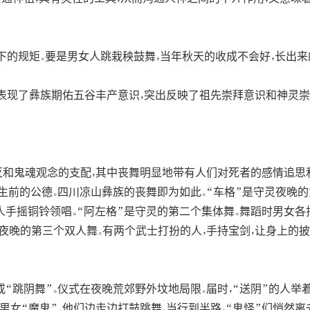
下的规矩。要是男女人跳栽秧鼓舞，当年秋天的收成不会好，长出来
表现了彝族期佑五谷丰产意识，突出反映了祖先崇拜意识和神灵崇
和鬼魂观念的支配，其中丧舞明显地带有人们对死者的感情追思
生前的公德。四川凉山彝族的丧舞即为如此。“车格”是守灵夜晚的
人手摇铜铃领唱。“阿左格”是守灵的第二个集体舞。舞蹈时男女各
灵夜晚的第三个双人舞。有两个武士打扮的人，手持宝剑，让身上的披
“跳阴舞”。仪式在夜晚荒郊野外坟地局限。届时，“送阴”的人举
男女“魔鬼”。他们边走边打鼓跳舞，当行到半路，“鬼怪”们悄然离