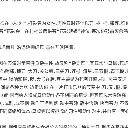
须在15人以上，打鼓者为女性，男性舞时还伴以刀、枪、棍、棒等。
“花鼓会”，在村社公房供有“花鼓娘娘”神位，每次跳鼓前须杀鸡祭
虎面具，沿途跳狮虎舞，意在开煞除邪。
因在表演时常带健身杂技性，故又称“杂耍舞”，其舞常与舞狮、舞
：哨棒、镰刀、大刀、关公到、三尖刀、连枷、流星、三节棍、霸王鞭、
其中，唢呐和钹、锣、大号在后，其主要是为死者开路，把亡灵平安
中间是各种兵器，边走边跳，在一片打击乐器的节奏中，刀、叉、棍、
位置，因而给人造成舞蹈动作各不相同的错觉。但其舞武术性较强
防，或刺，或亮相，动作干净利落，动中有静，静中含动，快而有力，
不同情绪和体态；舞虎则以模拟虎的习性和动作为主，并自有一套娴
间。相传原彝族祖先六祖分支时举行的一种武士舞，现多在丧葬中