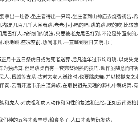
要拿出一炷香，坐庄者得出一只鸡，坐庄者到山神庙去烧香祷告，
般都是几百几千人围着跳，老老小小唱的唱，跳的跳，吹的吹，比较
用尾巴打人。按他们的说法，只要被老虎尾巴打到，不论是外面来的
，跳地跳，盛况空前，热闹非凡，一直跳到翌日天明。[5]
正月十五日祭虎日或为死者送葬，后凡逢年过节均可跳。以虎头虎
此舞为独虎舞，但是跳虎自有一套完整娴熟的技巧，动作虽随意而不乱
人、葛颇等支系，古时为老人送终时，也要跳虎舞，并以模拟虎之走、
、钹伴奏。云南开远市乐白道彝族，在取悦祖先灵魂的葬礼中跳虎舞，
族和虎人，对虎祖和虎人动作和习性的复述和追忆。正如云南双柏
我们种的五谷才会丰登，粮食多了，人口才会繁衍发达。