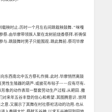
载秧时止，历时一个月左右间跳栽秧鼓舞。“咪嘎
参祭，由毕摩带领族人聚在龙树前烧香祭拜，祈祷保
参与，跳鼓舞时男子只能围观。跳此舞前，祭司毕摩
面向东西南北中五方祭礼作揖。此时，毕摩悄然离鼓
象征男性生殖器的葫芦，或披花布毡子……应有尽有，
。以形象的动作表现一整套劳动生产过程，从耙田、撒
她们对来年五谷丰登的信心和希望。其图腾意识、崇拜
之意，又展示了其舞在村社祭祀活动的功用，也从
着进入春耕大忙，祭献五谷神，以求五谷神回到田地