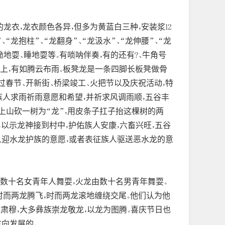
龙衣，龙衣颜色各异，但多为黄蓝白三种，安装浆12
“龙抱柱”、“龙翻身”、“龙汲水”、“龙伸腰”、“龙
跪地耍、睡地耍等。有唢呐伴奏，有的还有?、牛角号
身上，有如腾云布雨。板凳龙是一条四脚长板凳做骨
过春节、开新街、桥梁竣工、火把节以及庆祝活动，特
族人求雨祈雨意愿和希望，并祈求风调雨顺，五谷丰
们上山砍一树为“龙”，用皮条子扛子抬这棵树的两
，以示龙神接到村中，护佑族人安康，六畜兴旺，五谷
族人迎水龙护族的意愿，或者表征族人驱送恶水龙的意
由数十名女青年人舞耍，火龙由数十名男青年舞耍。
，时而两龙腾飞，时而两龙滚地缠绕交尾。他们认为他
重肃穆，大多彝族崇龙敬龙，以龙为图腾。喜庆节日也
向发展的。