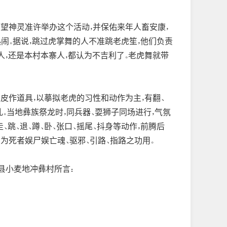
希望神灵准许举办这个活动，并保佑来年人畜安康，
热闹。据说，跳过虎掌舞的人不准跳老虎笙，他们负责
人，还是本村本寨人，都认为不吉利了。老虎舞就带
皮作道具，以摹拟老虎的习性和动作为主，有翻、
。当地彝族祭龙时，同兵器、耍狮子同场进行，气氛
跳、退、蹲、卧、张口、摇尾、抖身等动作，前腾后
有为死者娱尸娱亡魂、驱邪、引路、指路之功用。
县小麦地冲彝村所言：