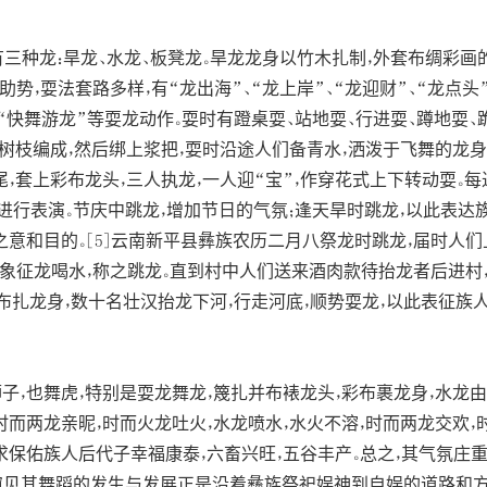
种龙：旱龙、水龙、板凳龙。旱龙龙身以竹木扎制，外套布绸彩画的
势，耍法套路多样，有“龙出海”、“龙上岸”、“龙迎财”、“龙点头”、
”、“快舞游龙”等耍龙动作。耍时有蹬桌耍、站地耍、行进耍、蹲地耍、
绿树枝编成，然后绑上浆把，耍时沿途人们备青水，洒泼于飞舞的龙
尾，套上彩布龙头，三人执龙，一人迎“宝”，作穿花式上下转动耍。每
进行表演。节庆中跳龙，增加节日的气氛；逢天旱时跳龙，以此表达
之意和目的。[5]云南新平县彝族农历二月八祭龙时跳龙，届时人
，象征龙喝水，称之跳龙。直到村中人们送来酒肉款待抬龙者后进村
布扎龙身，数十名壮汉抬龙下河，行走河底，顺势耍龙，以此表征
子，也舞虎，特别是耍龙舞龙，篾扎并布裱龙头，彩布裹龙身，水龙
时而两龙亲昵，时而火龙吐火，水龙喷水，水火不溶，时而两龙交欢
求保佑族人后代子幸福康泰，六畜兴旺，五谷丰产。总之，其气氛庄
窥见其舞蹈的发生与发展正是沿着彝族祭祀娱神到自娱的道路和方