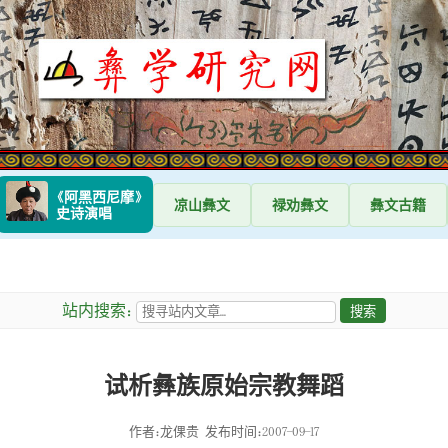
《阿黑西尼摩》
凉山
彝文
禄劝
彝文
彝文
古籍
史诗演唱
站内搜索：
试析彝族原始宗教舞蹈
作者：龙倮贵
发布时间：2007-09-17