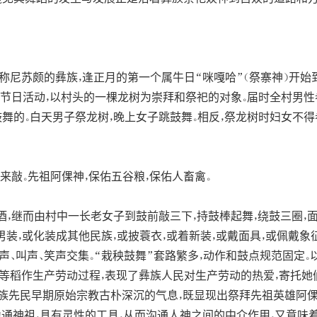
尼苏颇的彝族，逢正月的第一个属牛日“咪嘎哈”（祭寨神）开始到
节日活动，以村头的一棵龙树为崇拜和祭祀的对象。届时全村男性
舞的。白天男子祭龙树，晚上女子跳鼓舞。相反，祭龙树时妇女不得
来敲。先祖阿倮神，保佑五谷粮，保佑人畜禽。
酒，继而由村中一长老女子到鼓前敲三下，持鼓棒起舞，绕鼓三圈，
男装，或化装成其他民族，或披蓑衣，或着新装，或戴面具，或佩戴
鼓声、叫声、笑声交集。“栽秧鼓舞”套路繁多，动作和鼓点规范固定
归仓等稻作生产劳动过程，表现了彝族人民对生产劳动的热爱，寄托
族先民早期原始宗教古朴深沉的气息，既显现出祭拜先祖英雄阿倮
为通神祖，具有灵性的工具，从而沟通人神之间的中介作用，又意味