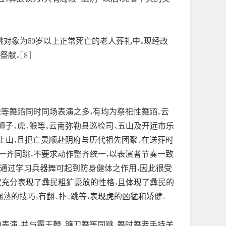
祭跳对象为50岁以上正常死亡的老人葬礼中。现经改
献。[8]
虎等舞蹈同时同场表演之多，有均为祭祀性舞蹈。云
狮子、虎、猴等。云南弥勒县巡检司、五山及开远市乐
送上山，且把亡灵顺赴阴府与历代祖先团聚。在送葬时
棒一齐同跳，不要求动作整齐统一，以表演者节奏一致
，通过学习兵器舞可起到防身健体之作用，因此很受
不仅充分表现了彝民粗犷豪放的性格，且体现了彝民的
熟的技巧，有翻、扑、跳等，表现虎的凶猛和矫健。
表演，并与霸王鞭、镰刀舞等同跳。舞时舞者手持关