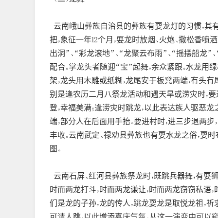
云南峨山彝族自治县的彝族有耍龙灯的习惯，其有三
把，象征一年12个月，耍龙时放烟、火炮、撒松香喷洒助
出洞”、“彩龙滚地”、“龙聚云布雨”、“摇摆船龙
配合。掌龙头者随迎“宝”起舞，余众紧跟。水龙用
架，龙头用木雕或纸糊，龙尾安于板凳两端，有头有
别是逢农历二月八祭龙活动和遇天旱或涝灾时，要
登，幸福美满；逢涝灾时跳龙，以此表达族人驱恶龙
端，部分人在后面用手抬。要进村时，进三步退两步
丰收。云南武定、禄劝县彝族也有耍水龙之俗，耍时
图。
云南石屏、红河县彝族祭龙时，既跳兵器舞，有耍狮
时而两龙打斗，时而两龙谦让，时而两龙窃窃私语，
们是龙的子孙，龙的传人，跳龙耍龙是取悦龙祖，祈
可请人跳，以此增添喜庆气氛。从这一演变中可以