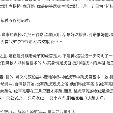
蹈，虎搭桥、虎开路、虎盖房等居家生活舞蹈。正月十五日为“斩扫祸祟
栽种五谷的记述：
说来也真怪，会把五谷吃，温顺又听话，最好吃粮食。茂诺俄姆他，是
（虎首），罗得爷爷来，也是这般说……
领之意，这正是彝族老虎节的虎首是人，不是神，这就进一步说明了
割舞教人以种稻技术的人，其身份是虎首，是种稻技术的鼻祖，是农
容、目的、意义与双柏县小麦地冲彝村老虎节中跳虎舞基本一致，即
坡彝村，自清朝开始，也有跳虎戏虎之俗，他们称虎掌舞。跳虎掌舞
跳法，虎掌舞要在正月里面才能跳。而且，跳虎掌舞的老虎数量是有规
只。有一只公老虎，一只母老虎，一只小老虎，到每家每户边跳边唱：
难耍出去，好的吉的耍进来，歪三邪四甩出去。