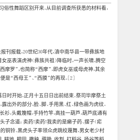
习俗性舞蹈区别开来。从目前调查所获悉的材料看，
报刊报载，20世纪30年代，滇中南华县一带彝族地
首女巫表演虎神（彝族共祖）降临时，一声长啸，腾空
西摩罗”，也简称“西摩”，即虎女巫或母虎神，其余
是“西母王”、“西膜”的再现。[2]
落日时开始，正月十五日日出前结束。祭司毕摩祭土
露出外的部分，脸、脚、手用黑、红、绿色画为虎纹。
长衫，头戴篾帽，手持竹竿，高挂一葫芦，葫芦底通有
子念道： 卖药！卖药！我卖的是癞子药、摆子（疟
子上的铜铃。黑虎头子率领众虎跳绞蔑舞，男女老少村
、耕地、耙田、撒秧、薅锄、收割、打稻谷、扬谷等稻