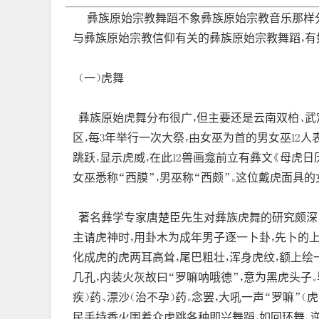
彝族原始宗教舞蹈不象彝族原始宗教音乐那样分明
与彝族原始宗教信仰有关的彝族原始宗教舞蹈，有
（一）虎舞
彝族原始虎舞分布很广，但主要还是云南双柏、武定
区，每3年举行一次大祭，由女巫为首的男女巫12人
跳跃，显示虎威，在此12兽画龛前立有彝文《母虎日
女巫悉称“西膜”，男巫称“西颇”。这位戴虎面具的女
著名彝学专家唐楚臣先生对彝族虎舞的研究颇深，
主请虎神时，用卦木为成年男子逐一卜卦，先卜的上
化成虎的虎两耳高耸，尾巴粗壮，浑身虎纹，额上绘
几孔，内装火灰故曰“罗嘛呐哦德”，意为黑虎头子。
疾）药、漂沙（治不孕）药。念罢，大吼一声“罗嘛”
民手持香火围着众虎跳各种即兴舞蹈，如回环舞、逆