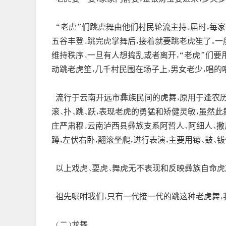
“老虎”们跳虎舞由他们村民轮流主持。届时，每家
五谷丰登。跳完虎掌舞后，接着就要跳老虎笙了。一
维持秩序。一旦有人想捣乱或者离开，“老虎”们要
动跳老虎笙，几千村民围在场子上，男女老少，唱的唱
流行于云南开远市彝族民间的虎舞，原用于逢农历
滚、扑、跳、跃，表现老虎的勇猛和矫健灵敏，虽然
庄严肃穆。云南泸西县彝族支系阿哲人、阿细人、撒尼
蹲，左伏右卧，翻滚坐爬，进行表演，主要用镲、鼓
以上戏虎、耍虎、舞虎无不表现和反映彝族自命虎
祖先嘱咐我们，只有一代接一代的跳这种老虎舞，
（二）龙舞