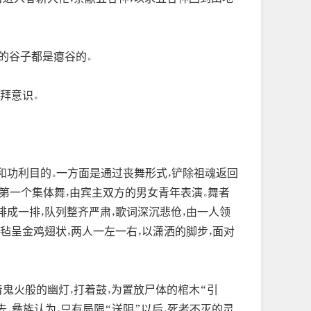
的谷子都是瘪谷的。
拜意识。
和功利目的。一方面是通过丧舞形式，铲除祖魂返回
第一个集体舞，由宾主双方的男女青年表演。舞者
排成一排，队列整齐严肃，歌词深沉悲伧，由一人领
毡呈金鸡翅状，两人一左一右，以潇洒的脚步，面对
着鬼火般的幽灯，打着鼓，为置放尸体的棺木“引
去。彝族认为，只有局限“送阴”以后，死者不灭的灵