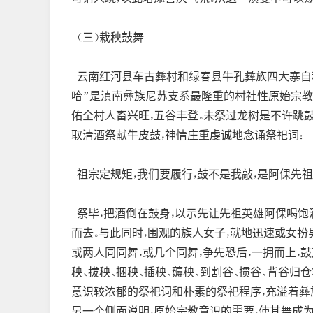
（三）栽秧鼓舞
云南红河县车古彝村和绿春县牛孔彝族四大寨自称
哈”是滇南彝族尼苏支系最隆重的村社性原始宗教
佑全村人畜兴旺，五谷丰登。未祭过龙树是不许跳鼓
取清酒祭献牛皮鼓，神情庄重虔诚地念诵祭祀词：
祖宗定规矩，我们要履行，鼓不是我敲，是阿倮先祖
祭毕，把酒倒在鼓身，以示先让先祖英雄阿倮喝饱
而去。与此同时，围观的族人女子，就地迅速或女扮
或两人同同舞，或几个同舞，争先恐后，一拥而上，
秧、拔秧、捆秧、插秧、薅秧、到割谷、掼谷、背谷
意识较浓郁的祭祀词和朴素的祭祀程序，充溢着彝
另一个侧面说明，原始宗教意识的需要，使其舞成