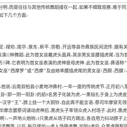
，而是往往与其他传统舞蹈揉在一起。如果不细致观察，难于同
如下几个方面：
、禄劝、南华、景东、新平、弥勒、开远等县市彝族民间流传。据有关
表演12种舞蹈。此为首女巫戴虎头面具，其余男女巫腰插虎尾，当为
历》碑，它表明为首女巫表演的虎神是母虎神。此为首女巫，彝语称“
巫“西摩罗”或“西摩”及由她率腰插虎尾的男女巫（西颇、西膜），便
他说：云南双柏县小麦地冲彝村，一年一度的传统虎节，正月初八
卦（即一阴一阳卦）的前8名男子化装为虎，一黑毡扎于身上为虎皮，
一汉字“王”，脖上挂一个大铜铃，自此再不能言语。祭司毕摩穿无领
毕摩念罢祭词请动虎神后，黑虎头子率领众虎入村场子。此时，黑虎头
（虎啊），一声地火炮响，4只黑虎从场子四方跳出，各自用力抖动脖
流舞等。以后，每日增加一虎入场跳虎舞，加到8虎后，众黑虎跳犁田