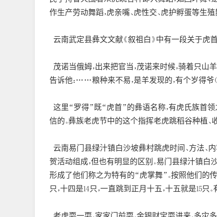
作生产劳动舞蹈，虎亲嘴、虎性交、虎护孵蛋等生殖舞
云南武定县彝文文献《叙祖白》中有一段关于虎首
茂诺当俄姆，出来把官当，茂诺来时候，骑着只山羊，
告诉他：……粮种来不易，是羊发现的，有个岁得爷
这里“罗得”既“虎首”的彝语名称，有虎氏族首
信的。彝族老虎节中的这个指挥老虎跳稻谷种植、收
云南易门县绿汁镇白沙坡彝村跳虎时间、方法、内
贺活动组成，但也有明显的区别。易门县绿汁镇白沙
形成了他们称之为特有的“虎掌舞”。按照他们的传统
只，十四是14只，一直跳到正月十五，十五就是15
老虎耍一耍，家家门前耍，金银财宝耍进来，多灾多