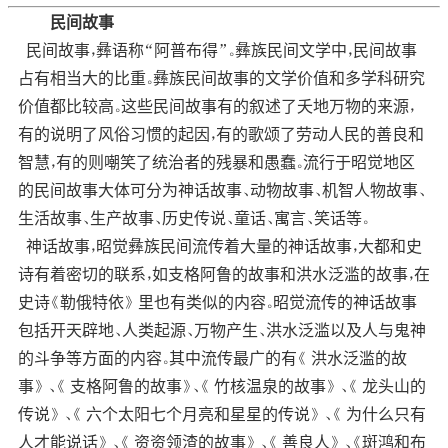
民间故事
民间故事，彝语称“阿普布得”。彝族民间文学中，民间故事
占有相当大的比重。彝族民间故事的文学价值和多学科研究
价值都比较高。这些民间故事有的叙述了夭地万物的来源，
有的说明了风俗习惯的起因，有的歌颂了劳动人民的善良和
智慧，有的则嘲笑了统治者的残暴和愚蠢。流行于昭觉地区
的民间故事大体可分为神话故事、动物故事、机智人物故事、
生活故事、生产故事、历史传说、童话、寓言、笑话等。
神话故事，昭觉彝族民间流传着大量的神话故事，大都和史
诗有着密切的联系，如支格阿鲁的故事和洪水泛滥的故事，在
史诗《勒俄特依》 里也有类似的内容。昭觉流传的神话故事
包括开天辟地、人类起源、万物产生、洪水泛滥以及人与鬼神
的斗争等方面的内容。其中流传最广的有《 洪水泛滥的故
事》 、《 支格阿鲁的故事》、《 竹核温泉的故事》 、《 龙头山的
传说》 、《 六个太阳七个月亮和星星的传说》 、《 为什么只有
人才能说话》 、《 资资领渣的故事》 、《 善良人》 、《斑鸿和布