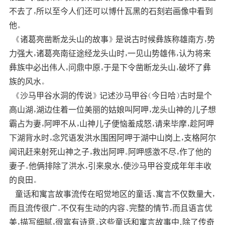
不去了，所以至今人们还可以博什瓦黑的石刻岩画像中看到
他。
《诸葛亮凿断龙头山的故事》 是说古时候彝族称雄南方，势
力强大，诸葛亮南征途经龙头山时，一见山势雄伟，认为将来
彝族中必出伟人，问鼎中原，于是下令凿断龙头山，破坏了彝
族的风水。
《沙马甲谷水洞的传说》 记述沙马甲谷（今日哈）古时是个
高山湖，湖边住着一位美丽的姑娘叫阿呷，龙头山神的儿子想
霸占为妻，阿呷不从，山神儿子便恼羞成怒，请来毕摩，趁阿呷
下湖背水时，念咒语发洪水围困阿呷于湖中山岗上，支格阿尔
闻讯赶来射死山神之子，救出阿呷。阿呷感激不尽，作了他的
妻子。他俩排除了洪水，引来泉水，使沙马甲谷变成年年丰收
的良田。
童话和寓言故事流传在昭觉地区的童话、寓言不仅数量大，
而且流传很广。不仅有生动的内容、完整的情节，而且语言优
美，描写细腻，很富有诗意。这些童话和寓言故事中．除了传奇