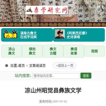
滇南古彝文
《阿黑西尼摩》
在线字词典
史诗演唱
凉山
禄劝
彝文
彝语
视频
彝文
彝文
古籍
故事
位置：
首页
»
文章阅读页
«
返回上一页
站内搜索：
凉山州昭觉县彝族文学
发布时间：2007-05-02