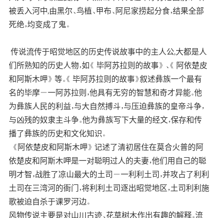
被丢入河中,由黑尔、鸟植、甲布、阿尼家捞起分食，结果全部
死绝，均变成了鬼。
传说流传于昭觉地区的历史传说故事中的主人公,大都是人
们所熟知的历史人物，如《 毕阿苏拉则的故事》 、《 阿依楚皮
和阿斯木呷》 等。《 毕阿苏拉则的故事》叙述彝族一个最有
名的毕摩－一阿苏拉则，他具有无穷的智慧和奇才异能。他
为彝族人民的利益，与大自然搏斗，与压迫彝族的皇帝斗争，
与凶残的奴隶主斗争。他为彝族写下大量的经文，保存和传
播了彝族的历史和文化知识。
《阿依楚皮和阿斯木呷》 记述了清初居住在莫合火普的阿
依楚皮和阿斯木呷是一对聪明过人的夫妻，他们用自己的聪
明才智，战胜了凉山最大的土司－一利利土司，并攻占了利利
土司在三湾河的衙门，将利利土司逐出昭觉地区，土司利利施
歌被迫自杀于课罗河边。
风物传说主要是对山川古迹、花草树木作出有趣的解释。流