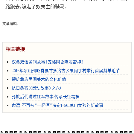
路跑去，骗走了奴隶主的骑马。
文章编辑：
相关链接
汉彝双语民间故事《支格阿鲁降服雷神》
2016年凉山州昭觉县甘多洛古乡果阿丁村举行首届剪羊毛节
楚雄彝族民间美术的文化价值
抗日彝将(《灵动故事》之六)
彝族后代讲述红军故事 传承长征精神
命运，不再被“一杯酒”决定1+561凉山女孩的新故事