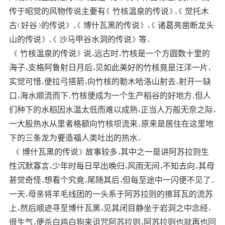
传于昭觉的风物传说主要有《 竹核温泉的传说》、《 觉托木
古（好谷）的传说》 、《 博什瓦黑的传说》 、《 诸葛亮凿断龙头
山的传说》 、《 沙马甲谷水洞的传说》 等。
《 竹核温泉的传说》 说，远古时，竹核是一个方圆数十里的
海子，支格阿鲁射日月后，见如此美好的竹核竟是汪洋一片，
实觉可惜，便拉弓搭箭，向竹核的勒木哈洛山射去，射开一缺
口，海水顺流而下．竹核便成为一个生产稻谷的好地方．但人
们种下的水稻因水温太低而难以成熟，正当人万般无奈之际，
一大股热水从里者格额向竹核坝流来。原来是居住在这里地
下的三条龙为要造福人类吐出的热水。
《 博什瓦黑的传说》 故事较多，其中之一是讲阿苏拉则生
性沉默寡言，少年时每日早出晚归，风雨无间，不知去向。其母
甚觉奇怪，想看个究竟，尾随其后，但每至途中一闪便不见了。
一天，母亲将羊毛线团的一头系于阿苏拉则的擦耳瓦的流苏
上，然后顺迹寻至博什瓦黑，见其闭目静坐于岩洞之中念经，
很生气，便杀白鸡白狗来诅咒阿苏拉则，阿苏拉则也就再也回