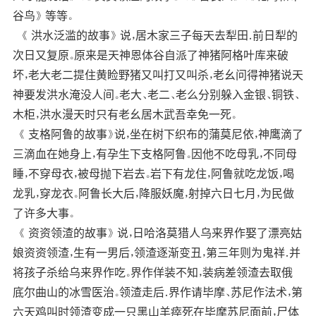
谷鸟》 等等。
《 洪水泛滥的故事》 说，居木家三子每天去犁田．前日犁的
次日又复原。原来是天神恩体谷自派了神猪阿格叶库来破
坏，老大老二提住黄睑野猪又叫打又叫杀，老幺问得神猪说天
神要发洪水淹没人间。老大、老二、老么分别躲入金银、铜铁、
木柜，洪水漫天时只有老幺居木武吾幸免一死。
《 支格阿鲁的故事》说，坐在树下织布的蒲莫尼依，神鹰滴了
三滴血在她身上，有孕生下支格阿鲁。因他不吃母乳，不同母
睡，不穿母衣，被母抛下岩去。岩下有龙住，阿鲁就吃龙饭，喝
龙乳，穿龙衣。阿鲁长大后，降服妖魔，射掉六日七月，为民做
了许多大事。
《 资资领渣的故事》 说，日哈洛莫猎人乌来界作娶了漂亮姑
娘资资领渣，生有一男后，领渣逐渐变丑，第三年则为鬼祥．并
将孩子杀给乌来界作吃。界作佯装不知，装病差领渣去取俄
底尔曲山的冰雪医治。领渣走后．界作请毕摩、苏尼作法术，第
六天鸡叫时领渣变成一只黑山羊瘁死在毕摩苏尼面前，尸体