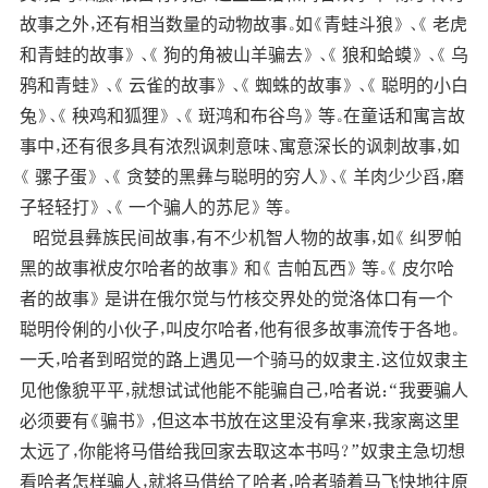
故事之外，还有相当数量的动物故事。如《青蛙斗狼》 、《 老虎
和青蛙的故事》 、《 狗的角被山羊骗去》 、《 狼和蛤蟆》 、《 乌
鸦和青蛙》 、《 云雀的故事》 、《 蜘蛛的故事》 、《 聪明的小白
兔》、《 秧鸡和狐狸》 、《 斑鸿和布谷鸟》 等。在童话和寓言故
事中，还有很多具有浓烈讽刺意味、寓意深长的讽刺故事，如
《 骡子蛋》 、《 贪婪的黑彝与聪明的穷人》、《 羊肉少少舀，磨
子轻轻打》 、《 一个骗人的苏尼》 等。
昭觉县彝族民间故事，有不少机智人物的故事，如《 纠罗帕
黑的故事袱皮尔哈者的故事》 和《 吉帕瓦西》 等。《 皮尔哈
者的故事》 是讲在俄尔觉与竹核交界处的觉洛体口有一个
聪明伶俐的小伙子，叫皮尔哈者，他有很多故事流传于各地。
一夭，哈者到昭觉的路上遇见一个骑马的奴隶主．这位奴隶主
见他像貌平平，就想试试他能不能骗自己，哈者说：“我要骗人
必须要有《骗书》 ，但这本书放在这里没有拿来，我家离这里
太远了，你能将马借给我回家去取这本书吗？”奴隶主急切想
看哈者怎样骗人，就将马借给了哈者，哈者骑着马飞快地往原