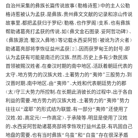
自治州采集的彝族长篇传说故事《勒格诗惹》中的主人公勒
格诗惹被认为孟获，是彝族，贵州彝文文献的记录和凉山传说
故事里，都把孟获归于罗纪（勒格、也作罗阁）支系。也有彝族
帮助诸葛亮打孟获的传说，如《彝文金石图录﹒妥阿哲功碑》、
《彝族源流﹒蜀汉入彝地》等记载水西妥阿哲（被讹为济火者）
助诸葛亮部将李恢征益州孟获[2]，因而获罗甸王的封号，即
认为孟获有可能是南迁的汉族。然而，历史上多有少数民族
首领被赐汉姓者，在秦汉时期的南中地区，活跃着朝廷代表的
太守、地方势力的汉族大姓、土著势力的“夷帅”三股势力，到
汉晋时期，南中地区，由“夷帅”、大姓和代表朝廷势力的郡
（太）守三大势力所控制，在长期此消彼长的过程中，出于各自
利益的需要，地方势力的汉族大姓、土著势力的“夷帅”势力
往往以“遑耶”的形式结为联盟，有一部分“夷帅”还使用了
汉姓，如、高定元（一作高定）、于承陵等，明显是使用了汉姓
的，水西妥阿哲助诸葛亮部将李恢攻打益州孟获，有巩固自己
地盘的需要，也有当时彝族“乌蛮”和“白蛮”存在很深矛盾