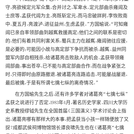
守，亮欲候定元军众集，合并讨之，军卑水。定元部曲杀雍闿及
士庶等，孟获代闿为主，亮既斩定元，而马忠破牂牁，李恢败南
中。夏五月，亮渡泸，进征益州，生虏孟获。”方国瑜说：“可知雍
闿已亲自率领部曲到越嶲救援高定；他们之间的联系是密切
的，他们有着共同利害关系，蜀兵主力在越嶲，雍闿驰往应援，
是必要的；可能因小故与高定部下争抗而被杀，越嶲、益州同
盟军内部自相残杀，给诸葛亮击败敌人的机会。孟获带领雍
闿部曲，事出苍卒，已不能与高定部曲合作，而在战争紧张之
时，只得即时由原路撤退，被诸葛亮连路追击，可能屡战屡退，
最后被擒，于是有所谓七擒七纵的离奇情况。”
在方国瑜先生之后，还有许多学者对诸葛亮“七擒七纵”
孟获之说进行了否定，1983年4月，著名历史学家、四川大学历
史系教授缪钺先生在全国首届《三国演义》学术讨论会上指
出，诸葛亮哪有那样大的本事，把孟获当小孩一样随便放了又
捉？成都武侯祠博物馆馆长谭良啸先生也在《诸葛亮“七擒