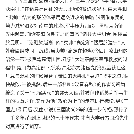
斋《三国志﹒蜀志﹒诸葛亮传》“三年（公元225年）春，亮率
众南征，”在诸葛亮南征的大兵压境的紧迫状况下，由大姓和
“夷帅” 结为的联盟体采用远交近攻的策略，试图借东吴的
势力减轻蜀汉对南中的政治、军事压力。面对“丞相亮南征，
先由越巂，而恢案道向建宁。”的事态“诸县大相纠合，围恢军
於昆明。” “恣睢於越巂”的“夷帅”高定和“跋扈於建宁”大
姓雍闿组成同一战线。当夷帅”高定在越巂（今四川凉山州的
昭觉一带）被诸葛亮传围困，建宁”大姓雍闿在率部救援的过
程中，雍闿为高定部下所杀，高定亦为诸葛亮所败，孟获在这
危急与混乱的时候接替了雍闿的大姓和“夷帅”盟主之位，很
快战败，并被擒获。后来一部名叫《汉晋春秋》的作者习凿齿
编造了关于“七擒孟获”的弥天大谎，并被但作诸葛亮军事生
涯的得意之作，又作为他“攻心为上”的示范进行标榜。经《三
国志》引用后，又由小说《三国演义》等的进一步传播，谬传了
一千多年，直到上世纪的七十年代末，才有大学者方国瑜先生
对其进行了戳穿。