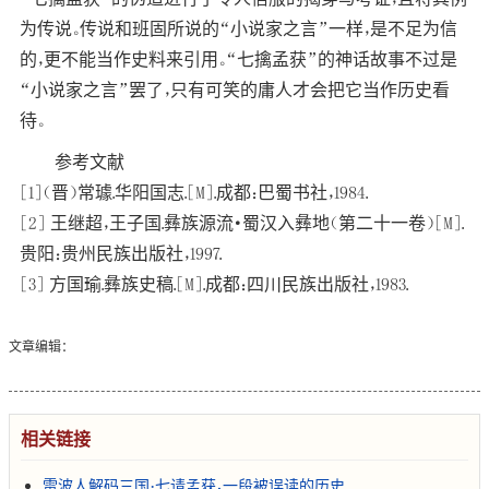
为传说。传说和班固所说的“小说家之言”一样，是不足为信
的，更不能当作史料来引用。“七擒孟获”的神话故事不过是
“小说家之言”罢了，只有可笑的庸人才会把它当作历史看
待。
参考文献
[1]（晋）常璩.华阳国志.[M].成都：巴蜀书社，1984.
[2] 王继超，王子国.彝族源流·蜀汉入彝地（第二十一卷）[M].
贵阳：贵州民族出版社，1997.
[3] 方国瑜.彝族史稿.[M].成都：四川民族出版社，1983.
文章编辑：
相关链接
雷波人解码三国：七请孟获，一段被误读的历史