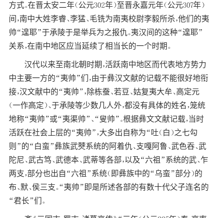
方式。在晋太安二年（公元302年）至晋永嘉元年（公元307年）
间，南中大姓李睿、李猛、毛铣为南夷校尉李毅所杀，他们的夷
帅“遑耶”于承陵于是举兵为之报仇。夷汉间的这种“遑耶”
关系，在南中地区应当延续了相当长的一个时期。
汉代以来至南北朝时期，活跃南中地区而代表地方势力
中主要一方的“夷帅”们，由于彝汉文献的记载不能很好地衔
接，汉文献中的“夷帅”，除栋蚕、若豆、姑复夷大牟、高定元
（一作高定）、于承陵等少数几人外，都没有具体的姓名，笼统
地称“夷帅”或“夷渠帅”、“叟帅”。根据彝文文献记载，当时
活跃在社会上层的“夷帅”，大多出自称为“吐（白）之七勾
则”的“白蛮”彝族武僰系统的阿着仇、支嘎阿鲁、武色吞、武
陀尼、武古笃、武德本、武蒂等各部，以及“六祖”系统的武、乍
两支，部分也出自“六祖”系统（即彝族中的“乌蛮”部分）的
布、默、侯三支。“夷帅”即是所述各部的有数十代父子连名的
“君长”们。