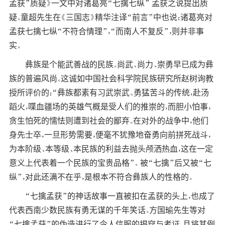
孟获”质疑》一文中对诸葛亮“七擒七纵” 孟获之说提出质
疑。童超先生在《三国志》精华注译“前言”中也说：诸葛亮对
孟获七擒七纵“不符合情理”，“而南人不复反”，则并非事
实。
彝族是个能武善战的民族。尚武、尚力、崇勇早已成为彝
族的普遍风尚。这诚如中国社会科学院民族研究所赵树询教
授所评价的：“彝族都素有习武崇武、勇猛苦斗的传统，赴汤
蹈火，喋血疆场的英雄气概是受人们的推崇的，而胆小怕事，
贪生怕死的懦怯则遭到社会的鄙弃。在对外的战争中，他们
身先士卒，一旦形势需要，便毫不犹豫地奋勇向前拼死战斗，
为本阶级、本等级、本民族的利益去抛头颅洒热血，这在一定
意义上代表着一个民族的宝贵品格”。 被“七擒”后又被“七
纵”，对此还满不在乎，是根本不符合彝族人的性格的。
“七擒孟获”的神话故事一直被扣在孟获的头上，也成了
代表西南少数民族有勇无谋的千年笑话。方国瑜先生等对
“七擒孟获”的伪造进行了令人信服的揭穿与考证，且将其例