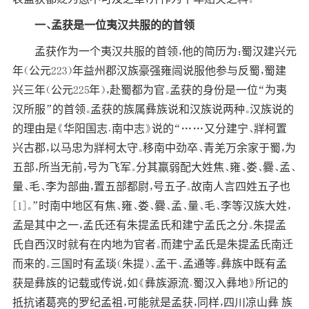
一、孟获是一位夷汉共服的的首领
孟获作为一个夷汉共服的首领，他的简历为：蜀汉建兴元
年（公元223）年益州郡汉族豪强雍闿说服他参与反蜀，蜀建
兴三年（公元225年），赴蜀都为官。孟获的身份是一位“为夷
汉所服”的首领。孟获的族属彝族说和汉族说两种。汉族说的
的理由是《华阳国志﹒南中志》说的“……又分建宁、牂柯置
兴古郡，以马忠为牂柯太守。移南中劲卒、青羌万余家于蜀，为
五部，所当无前，号为飞军。分其羸弱配大姓焦、雍、娄、爨、孟、
量、毛、李为部曲，置五部都尉，号五子。故南人言四姓五子也
[1]。”时南中地区有焦、雍、娄、爨、孟、量、毛、李等汉族大姓，
孟是其中之一，孟氏还有朱提孟氏和建宁孟氏之分。朱提孟
氏自西汉时就有在内地为官者。而建宁孟氏是朱提孟氏南迁
而来的。三国时有孟琰（朱提）、孟干、孟通等。彝族中既有孟
获是彝族的记载或传说，如《彝族源流﹒蜀汉入彝地》所记的
抵抗诸葛亮的罗纪孟祖，可能就是孟获，同样，四川凉山彝 族