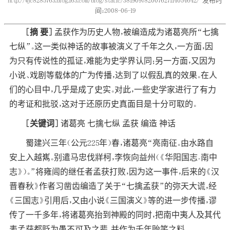
http://wjc8285763.blog.163.com/blog/static/381909782007627114054642/
发布时
间：2008-06-19
[摘 要]
孟获作为历史人物，被编造成为诸葛亮所“七擒
七纵”。这一类似神话的故事被演义了千年之久，一方面，因
为只有传说性的孤证，难能为史学界认同；另一方面，又因为
小说、戏剧等载体的广为传播，达到了以假乱真的效果。在人
们的心目中，几乎是成了史实。对此，一些史学家进行了有力
的考证和批驳，这对于还原历史真面目是十分可取的。
[关键词]
诸葛亮 七擒七纵 孟获 编造 神话
蜀建兴三年（公元225年）春，诸葛亮“亮南征。由水路自
安上入越嶲。别遣马忠伐牂柯，李恢向益州（《华阳国志﹒南中
志》）。”将雍闿的继任者孟获打败，因为这一事件，后来的《汉
晋春秋》作者习凿齿编造了关于“七擒孟获”的弥天大谎，经
《三国志》引用后，又由小说《三国演义》等的进一步传播，谬
传了一千多年，将诸葛亮抬到神殿的同时，把南中夷人及其代
表孟获都贬为愚不可及之辈，并作为千年贻笑之料。