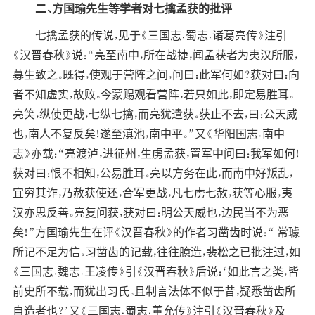
二、方国瑜先生等学者对七擒孟获的批评
七擒孟获的传说，见于《三国志﹒蜀志﹒诸葛亮传》注引
《汉晋春秋》说：“亮至南中，所在战捷，闻孟获者为夷汉所服，
募生致之。既得，使观于营阵之间，问曰：此军何如？获对曰：向
者不知虚实，故败。今蒙赐观看营阵，若只如此，即定易胜耳。
亮笑，纵使更战，七纵七擒，而亮犹遣获。获止不去，曰：公天威
也，南人不复反矣！遂至滇池，南中平。”又《华阳国志﹒南中
志》亦载：“亮渡泸，进征州，生虏孟获，置军中问曰：我军如何！
获对曰：恨不相知，公易胜耳。亮以方务在此，而南中好叛乱，
宜穷其诈，乃赦获使还，合军更战，凡七虏七赦，获等心服，夷
汉亦思反善。亮复问获，获对曰：明公天威也，边民当不为恶
矣！”方国瑜先生在评《汉晋春秋》的作者习凿齿时说：“ 常璩
所记不足为信。习凿齿的记载，往往臆造，裴松之已批注过，如
《三国志﹒魏志﹒王凌传》引《汉晋春秋》后说：‘如此言之类，皆
前史所不载，而犹出习氏。且制言法体不似于昔，疑悉凿齿所
自造者也？’又《三国志﹒蜀志﹒董允传》注引《汉晋春秋》及