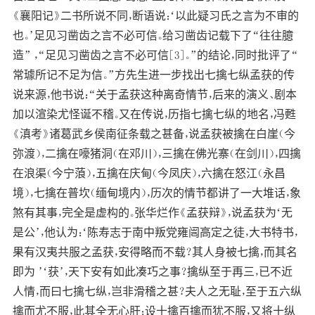
《襄阳记》二书所说不同，断语说：‘以此疑习氏之言为不审的
也。’足见习凿齿之言不必可信。给习凿齿记载下了“往往臆
造” ，“足见习凿齿之言不必可信[3]。”的结论，同时批评了“
常璩所记不足为信。”方先生进一步找出七擒七纵孟获的传
说来源，他书说：“关于孟获这种离奇情节，后来的演义、剧本
加以渲染尤怪诞不稽。又在传说，历指七擒七纵的地名，冯甦
《滇考》诸葛武乡侯南征条载之甚备，说孟获被擒在白崖（今
弥渡），二擒在嚎猪洞（在邓川），三擒在佛光寨（在剑川），四擒
在浪渠（今宁蒗），五擒在庆甸（今凤庆），六擒在怒江（永昌
境），七擒在普坎（缅甸境内），历次的情节都讲了一大堆话，象
煞有其事，完全是虚构的。张华烂作《孟获辩》，说孟获为‘无
是公’，他认为：‘陈寿志于南中叛党雍闿高定之徒，大书特书，
果有汉夷共服之孟获，安得略而不载？其人身被七擒，而其名
即为 ’‘获’，天下安有如此凑巧之事？擒纵至于再三，已不近
人情，而曰七擒七纵，岂非滑稽之甚？夫人之无耻，至于五六纵
擒而尤不服，此其全无心肝；设十擒百擒而犹不服，又将十纵