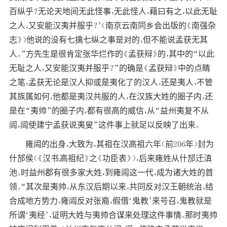
百纵乎？无论天地间无此怪事，无此怪人，藉曰有之，以此无耻
之人，又安能汉夷并服乎？’（南京云南同乡会出版的《南强杂
志》）他说的没有七擒七纵之事是对的，但不能说孟获无其
人。”方先生是很肯定张华烂作的《孟获辩》的，其中的“以此
无耻之人，又安能汉夷并服乎？”的确是《孟获辩》中的点睛
之笔，孟获无论是汉人抑或是夷化了的汉人，还是夷人，不管
其族属如何，他都是夷汉共服的人，在汉族大姓的圈子内，还
是在“夷帅”的圈子内，都有很高的威信，从“益州夷复不从
闿，闿使建宁孟获说夷叟”这件事上就足以反映了出来。
雍闿的出身，大致为，其祖在汉高祖六年（前206年）封为
什邡侯（《汉书.高祖纪》之《功臣表》），后来雍姓从什邡迁滇
池。时益州郡有很多家大姓，到雍闿这一代，成为诸大姓的首
领。“其次是夷帅，从东汉后期以来，共同反对汉王朝统治，结
合成地方势力，雍闿反对张裔，假借‘鬼教’来号召，鬼教就是
所谓‘夷经’，证明大姓与夷帅合谋来处理这件事情。那时夷帅