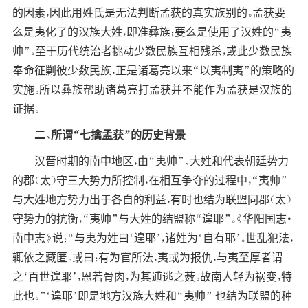
的因素，因此用姓氏是无法判断孟获的真实族别的。孟获要
么是夷化了的汉族大姓，即准彝族；要么是使用了汉姓的“夷
帅”。至于历代统治者挑动少数民族互相残杀，或此少数民族
奉命征剿彼少数民族，正是诸葛亮以来“以夷制夷”的策略的
实施。所以彝族帮助诸葛亮打孟获并不能作为孟获是汉族的
证据。
二、所谓“七擒孟获”的历史背景
汉晋时期的南中地区，由“夷帅”、大姓和代表朝廷势力
的郡（太）守三大势力所控制，在相互争夺的过程中，“夷帅”
与大姓地方势力出于各自的利益，有时也结为联盟同郡（太）
守势力的抗衡，“夷帅”与大姓的结盟称“遑耶”。《华阳国志·
南中志》说：“与夷为姓曰‘遑耶’，诸姓为‘自有耶’。世乱犯法，
辄依之藏匿。或曰：有为官所法，夷或为报仇，与夷至厚者谓
之‘百世遑耶’，恩若骨肉，为其逋逃之薮。故南人轻为祸变，特
此也。”‘遑耶’即是地方汉族大姓和“夷帅” 也结为联盟的种