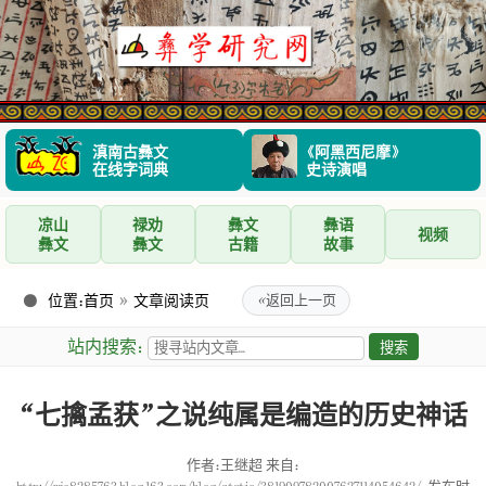
滇南古彝文
《阿黑西尼摩》
在线字词典
史诗演唱
凉山
禄劝
彝文
彝语
视频
彝文
彝文
古籍
故事
位置：
首页
»
文章阅读页
«
返回上一页
站内搜索：
“七擒孟获”之说纯属是编造的历史神话
作者：王继超 来自：