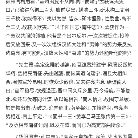
被雍闿利用着。‘益州夷复不从闿，闿 =使建宁孟获说夷叟
曰：‘官欲得乌狗三百头，膺前尽黑， 螨脑三斗，斫木构三丈者
三千枚，汝能得不？’夷以为然, 皆从 。斫木坚刚， 性委曲，高不
至二丈，故获以欺夷。’”（《华阳国志·南中志》）。孟获作为一
个夷汉共服的领袖，他若是个出尔反尔，一次次被捉住，投降
后又放回来，又一次次组织汉族大姓和“夷帅”的势力来反抗
诸葛亮，有可能吗；汉族大姓和“夷帅”的势力还能听他的吗？
“先主薨，高定恣睢於越巂，雍闿跋扈於建宁，硃褒反叛於
牂牁。丞相亮南征，先由越巂，而恢案道向建宁。诸县大相纠
合，围恢军於昆明。时恢众少敌倍，又未得亮声息，绐谓南人
曰：‘官军粮尽，欲规退还，吾中间久斥乡里，乃今得旋，不能复
北，欲还与汝等同计谋，故以诚相告。’南人信之，故围守怠缓。
於是恢出击，大破之，追奔逐北，南至槃江，东接牂牁，与亮声
势相连。南土平定，”（《蜀书十三 ·黄李吕马王张传第十三》）
“及丞相亮南征讨闿，既发在道，而闿已为高定部曲所杀。”
《华阳国志·南中志》：“高定元自旄牛、定笮、卑水多为壘