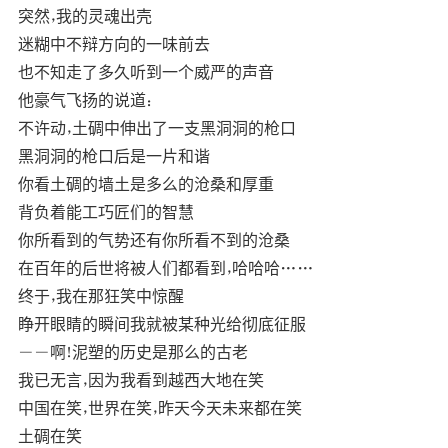
突然，我的灵魂出壳
迷糊中不辩方向的一味前去
也不知走了多久听到一个威严的声音
他豪气飞扬的说道：
不许动，土碉中伸出了一支黑洞洞的枪口
黑洞洞的枪口后是一片和谐
你看土碉的墙土是多么的沧桑和厚重
背负着能工巧匠们的智慧
你所看到的气势还有你所看不到的沧桑
在百年的后世将被人们都看到，哈哈哈……
终于，我在那狂笑中惊醒
睁开眼睛的瞬间我就被某种光给彻底征服
――啊！泥塑的历史是那么的古老
我已无言，因为我看到越西大地在笑
中国在笑，世界在笑，昨天今天未来都在笑
土碉在笑