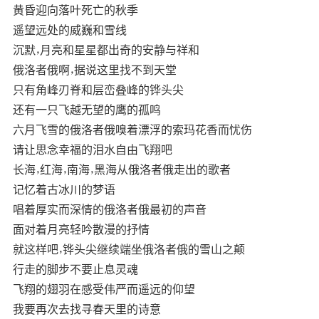
黄昏迎向落叶死亡的秋季
遥望远处的威巍和雪线
沉默，月亮和星星都出奇的安静与祥和
俄洛者俄啊，据说这里找不到天堂
只有角峰刃脊和层峦叠峰的铧头尖
还有一只飞越无望的鹰的孤鸣
六月飞雪的俄洛者俄嗅着漂浮的索玛花香而忧伤
请让思念幸福的泪水自由飞翔吧
长海，红海，南海，黑海从俄洛者俄走出的歌者
记忆着古冰川的梦语
唱着厚实而深情的俄洛者俄最初的声音
面对着月亮轻吟散漫的抒情
就这样吧，铧头尖继续端坐俄洛者俄的雪山之颠
行走的脚步不要止息灵魂
飞翔的翅羽在感受伟严而遥远的仰望
我要再次去找寻春天里的诗意