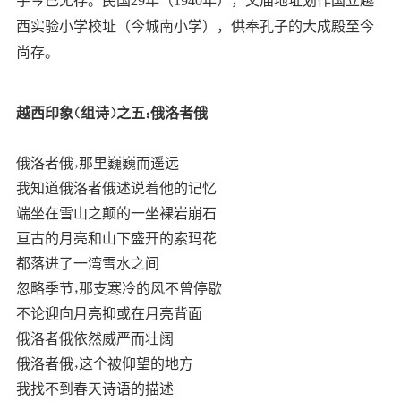
宇今已无存。民国29年（1940年），文庙地址划作国立越
西实验小学校址（今城南小学），供奉孔子的大成殿至今
尚存。
越西印象（组诗）之五：俄洛者俄
俄洛者俄，那里巍巍而遥远
我知道俄洛者俄述说着他的记忆
端坐在雪山之颠的一坐裸岩崩石
亘古的月亮和山下盛开的索玛花
都落进了一湾雪水之间
忽略季节，那支寒冷的风不曾停歇
不论迎向月亮抑或在月亮背面
俄洛者俄依然威严而壮阔
俄洛者俄，这个被仰望的地方
我找不到春天诗语的描述