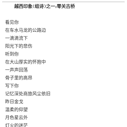
越西印象（组诗）之一：零关古桥
看见你
在车水马龙的公路边
一滴滴流下
阳光下的悲伤
听到你
在大山厚实的怀抱中
一声声回荡
骨子里的高昂
写下你
记忆深处商旅风尘依旧
昨日金戈
温柔的仰望
月色星云外
灯火的迷茫