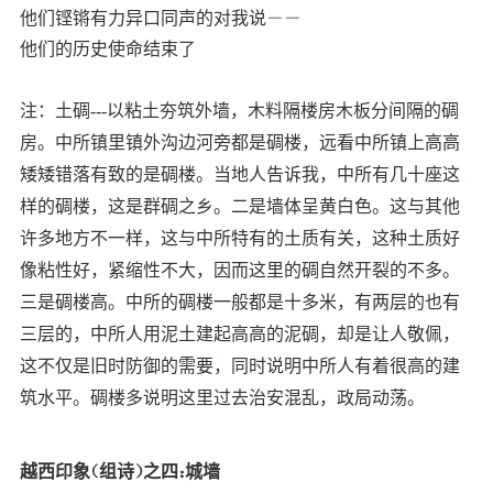
他们铿锵有力异口同声的对我说――
他们的历史使命结束了
注：土碉---以粘土夯筑外墙，木料隔楼房木板分间隔的碉
房。中所镇里镇外沟边河旁都是碉楼，远看中所镇上高高
矮矮错落有致的是碉楼。当地人告诉我，中所有几十座这
样的碉楼，这是群碉之乡。二是墙体呈黄白色。这与其他
许多地方不一样，这与中所特有的土质有关，这种土质好
像粘性好，紧缩性不大，因而这里的碉自然开裂的不多。
三是碉楼高。中所的碉楼一般都是十多米，有两层的也有
三层的，中所人用泥土建起高高的泥碉，却是让人敬佩，
这不仅是旧时防御的需要，同时说明中所人有着很高的建
筑水平。碉楼多说明这里过去治安混乱，政局动荡。
越西印象（组诗）之四：城墙