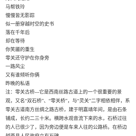
马帮铁玲
慢慢皆无影踪
似一册穿越时空的史书
落在千年后
却在等待
你笑靥的重生
零关还守护在你身旁
一路风尘
又有谁倾听你俩
昨晚的私语
注：零关古桥---它是西南丝路古道上的一个很重要的景
观，又名“双石桥”、“零关桥”，与“灵关”二字相依相伴，系
零关古道南方丝绸之路古桥，建于明嘉靖年间，是由石条
铺成，长约二三十米。横跨水观音流下来的水，石桥过往
的人已很少了，因为旁边便是车来人往的公路桥。在桥边
越西县人民政府立有石碑。