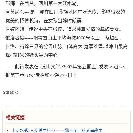
邛海―在西昌，四川第一大淡水湖。
阿莫尼惹--- 是一部在四川彝族地区广泛流传、影响很深的
优美的抒情长诗，在女孩出嫁时朗诵。
甘嫫阿妞---传说中畏不强权，追求纯真爱情的彝族美女。
俄洛者俄------阳糯雪山上平均海拔4000米以上，为越西、
甘洛、石绵三县的分界山脉,山体高大,宽厚雄浑,以凉山最高
峰4791米的铧头尖为中心。
此诗发表在<凉山文学>2007年第五期上! 发表<<越×>>
报第三版"?水"专栏和<<越?>>刊上
文章编辑：
相关链接
山灵水秀，人文越西（一）——独一无二的文昌故里