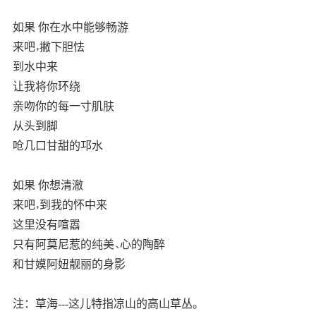
如果 你在水中能够畅游
来吧，撇下胆怯
到水中来
让我将你环绕
亲吻你的每一寸肌肤
从头到脚
呛几口甘甜的邛水
如果 你想清澈
来吧，到我的怀中来
这里没有喧嚣
只有阿莫尼惹的纯美、心的陶醉
和甘嫫阿妞靓丽的身影
注：草海---这儿特指凉山的高山草丛。