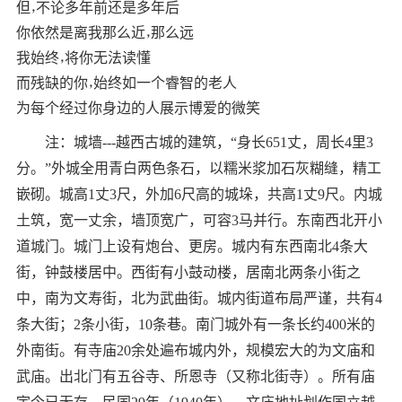
但，不论多年前还是多年后
你依然是离我那么近，那么远
我始终，将你无法读懂
而残缺的你，始终如一个睿智的老人
为每个经过你身边的人展示博爱的微笑
注：城墙---越西古城的建筑，“身长651丈，周长4里3
分。”外城全用青白两色条石，以糯米浆加石灰糊缝，精工
嵌砌。城高1丈3尺，外加6尺高的城垛，共高1丈9尺。内城
土筑，宽一丈余，墙顶宽广，可容3马并行。东南西北开小
道城门。城门上设有炮台、更房。城内有东西南北4条大
街，钟鼓楼居中。西街有小鼓动楼，居南北两条小街之
中，南为文寿街，北为武曲街。城内街道布局严谨，共有4
条大街；2条小街，10条巷。南门城外有一条长约400米的
外南街。有寺庙20余处遍布城内外，规模宏大的为文庙和
武庙。出北门有五谷寺、所恩寺（又称北街寺）。所有庙