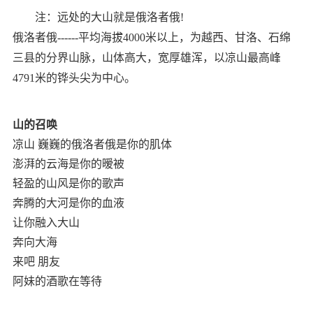
注：远处的大山就是俄洛者俄!
俄洛者俄------平均海拔4000米以上，为越西、甘洛、石绵
三县的分界山脉，山体高大，宽厚雄浑，以凉山最高峰
4791米的铧头尖为中心。
山的召唤
凉山 巍巍的俄洛者俄是你的肌体
澎湃的云海是你的暧被
轻盈的山风是你的歌声
奔腾的大河是你的血液
让你融入大山
奔向大海
来吧 朋友
阿妹的酒歌在等待