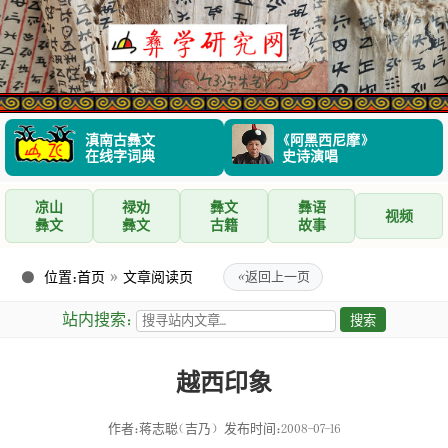
滇南古彝文
《阿黑西尼摩》
在线字词典
史诗演唱
凉山
禄劝
彝文
彝语
视频
彝文
彝文
古籍
故事
位置：
首页
»
文章阅读页
«
返回上一页
站内搜索：
越西印象
作者：蒋志聪（吉乃）
发布时间：2008-07-16