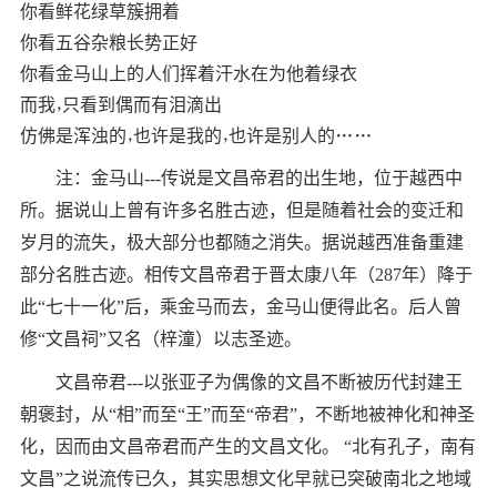
你看鲜花绿草簇拥着
你看五谷杂粮长势正好
你看金马山上的人们挥着汗水在为他着绿衣
而我，只看到偶而有泪滴出
仿佛是浑浊的，也许是我的，也许是别人的……
注：金马山---传说是文昌帝君的出生地，位于越西中
所。据说山上曾有许多名胜古迹，但是随着社会的变迁和
岁月的流失，极大部分也都随之消失。据说越西准备重建
部分名胜古迹。相传文昌帝君于晋太康八年（287年）降于
此“七十一化”后，乘金马而去，金马山便得此名。后人曾
修“文昌祠”又名（梓潼）以志圣迹。
文昌帝君---以张亚子为偶像的文昌不断被历代封建王
朝褒封，从“相”而至“王”而至“帝君”，不断地被神化和神圣
化，因而由文昌帝君而产生的文昌文化。 “北有孔子，南有
文昌”之说流传已久，其实思想文化早就已突破南北之地域