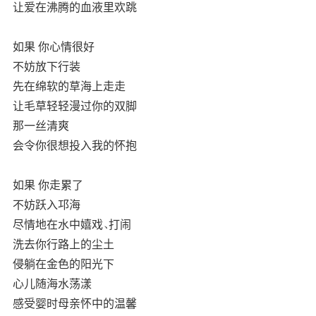
让爱在沸腾的血液里欢跳
如果 你心情很好
不妨放下行装
先在绵软的草海上走走
让毛草轻轻漫过你的双脚
那一丝清爽
会令你很想投入我的怀抱
如果 你走累了
不妨跃入邛海
尽情地在水中嬉戏、打闹
洗去你行路上的尘土
侵躺在金色的阳光下
心儿随海水荡漾
感受婴时母亲怀中的温馨