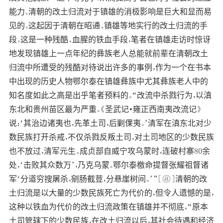
能力。清朝的改土归流对于镇雄的消极影响是巨大和显而易
见的。这起因于清朝在昭通、镇雄等地实行的改土归流的手
段。这是一种残酷、血腥的铁血手段，笔者在镇雄走访时惊讶
地发现镇雄上一点年纪的彝族老人总能就前辈在清朝改土
归流中所遭受的残酷对待说出许多的事例，作为一个在书本
中出现的历史人物鄂尔泰在镇雄彝族中尤其彝族老人中的
知名度如此之高是出乎笔者预料的。“改流中杀戮行为，以滇
东北和贵州苗区最为严重。《圣武记·雍正西南夷改流记》
说：‘其治边诸夷也，先革土司，后剿倮夷。’清军在滇东北对少
数民族打开杀戒，不仅杀戮反叛土司，对土司地区的少数民族
也不放过，清军元生、成贞部自威宁攻乌蒙时，连破村寨80余
处，‘击败其众数万’，乃克乌蒙。鄂尔泰檄命提督张耀祖督诸
军‘分道穷搜屠杀，剜肠截荳，分悬崖树间。’”[⑧]清朝的改
土归流是以大量的少数民族死亡为代价的，但令人遗憾的是，
这种以铁血为代价的改土归流政策在镇雄并不彻底，“原本
土司管辖下的少数民族，在改土归流以后，其社会待遇和经济