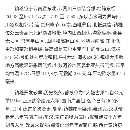
镇雄位于云南省东北，云贵川三省结合部，地跨东经
104°18′至105°19′，北纬27°17′至27°50′。东以赤水河为界与四
川叙永相邻，南连 贵州毕节、赫章，西毗彝良，北抵威信。镇雄
位处云贵高原北部斜坡地带，境内山峦起伏，沟壑纵横，全县
无坝区，只有半山区、山区和高寒山区。地势西南高，东北低，
中部和南部稍平缓。最高点是安尔乡麦车村的戛么山，海拔
2416米；最低处为罗坎镇桐坪村大滩，海拔630米。镇雄大多数
地方属暖温带季风气候，少数河谷地区属北亚热带气候，年平
均气温11.3℃，日照1341小时，无霜期218.6天，年平均降水量914.6
毫米。
镇雄开发较早，历史悠久，曾被称为“大雄古邦”。自公元
前135年（西汉武帝建元六年）置南广县起，迄今已有2100多
年。其间，建置多次变更，夏商，镇雄属于梁州，雍州；西汉武帝
建元六年置南广县；东汉，南广隶犍为属国；献帝建安十九年
刘备入蜀，改属朱提郡；蜀汉延熙元年置南广郡；西晋泰始初，