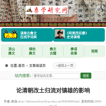
滇南古彝文
《阿黑西尼摩》
在线字词典
史诗演唱
凉山
禄劝
彝文
彝语
视频
彝文
彝文
古籍
故事
位置：
首页
»
文章阅读页
«
返回上一页
站内搜索：
论清朝改土归流对镇雄的影响
作者：来自：http://forloveandlove.blog.sohu.com/95484668.html
发布时间：2008-