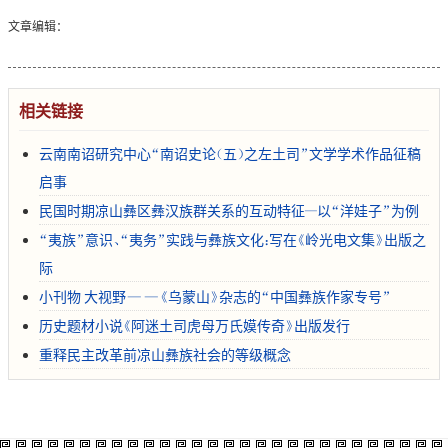
文章编辑：
相关链接
云南南诏研究中心“南诏史论（五）之左土司”文学学术作品征稿
启事
民国时期凉山彝区彝汉族群关系的互动特征--以“洋娃子”为例
“夷族”意识、“夷务”实践与彝族文化：写在《岭光电文集》出版之
际
小刊物 大视野——《乌蒙山》杂志的“中国彝族作家专号”
历史题材小说《阿迷土司虎母万氏嫫传奇》出版发行
重释民主改革前凉山彝族社会的等级概念