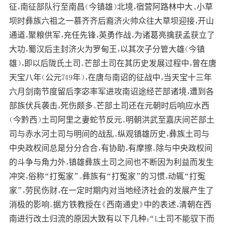
征，南征部队行至南昌（今镇雄）北境，宿营阿路林中大、小草
坝时彝族六祖之一慕齐齐后裔济火帅众往大草坝迎接，开山
通道，聚粮供军，充任先锋，英勇作战，为诸葛亮擒获孟获立了
大功，蜀汉后主封济火为罗甸王，以其次子分管大雄（今镇
雄），即以后陇氏土司。芒部土司在其历史发展过程中，曾在唐
天宝八年（公元749年），在唐与南诏的征战中，当天宝十三年
六月剑南节度留后李宓率军进攻南诏途经芒部诸境，遭到各
部族伏兵袭击，死伤颇多。芒部土司还在元朝时后响应水西
（今黔西）土司阿里之妻蛇节反元。明朝洪武至嘉庆间芒部土
司与赤水河土司与明间的战乱。纵观镇雄历史，彝族土司与
中央政权间总是分分合合，有协助，有摩擦。除与中央政权间
的斗争与角力外，镇雄彝族土司之间也不断因为利益而发生
冲突，俗称“打冤家”。彝族有“打冤家”的习惯，动辄“打冤
家”，劳民伤财，在一定时期内对当地经济社会的发展产生了
消极的影响。据方铁教授在《西南通史》中的表述，清朝在西
南进行改土归流的原因大致有以下几种：“1.土司不能驭下而