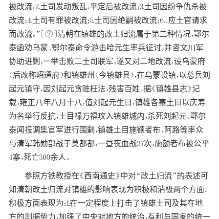
被改流；2.土司发动叛乱，平定后被改流；3.土司因纷争仇杀被
改流；4.土司有罪被改流；5.土司因绝嗣被改流；6.。应土官请求
而改流。”[⑦]清朝在镇雄的改土归流属于第二种情况，鄂尔
泰函劝乌蒙、鄂尔泰命令游击哈元生率兵征讨，并咨文川军
协助进剿，一举击败二土司联军，遂又对二地改流，设乌蒙府
（后改称昭通府）和镇雄州（今镇雄县），在乌蒙设镇，以总兵刘
起元镇守，因刘起元贪赃枉法，残害百姓。据《镇雄县志》记
载，雍正八年八月十八，值刘起元生日，镇雄各寨土目以庆寿
为名举行反抗，土目禄万福攻入镇雄城内，杀死刘起元。鄂尔
泰闻报调集官军进行围剿，镇雄土目施额者布、阿路等率众
与清军韩勋部战于莫都都，一昼夜血战27次，施额者布被公平
4寨，死亡300余人。
参照方铁教授在《西南通史》中对“改土归流”的表述可
知清朝改土归流对镇雄的影响表现为积极和消极两个方面。
积极方面表现为：1.在一定程度上打击了镇雄土司及其在地
方的割据势力，加强了中央对地方的统治，有利与国家的统一