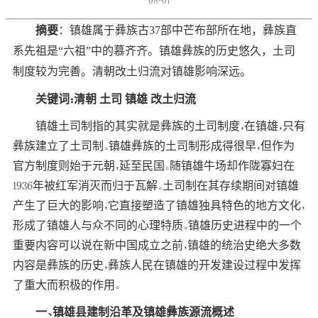
08-07
摘要
：镇雄属于彝族古37部中芒布部所在地，彝族直
系先祖是“六祖”中的慕齐齐。镇雄彝族的历史悠久，土司
制度较为完善。清朝改土归流对镇雄影响深远。
关键词：清朝 土司 镇雄 改土归流
镇雄土司制指的其实就是彝族的土司制度，在镇雄，只有
彝族建立了土司制。镇雄彝族的土司制形成得很早，但作为
官方制度则始于元朝，延至民国。随镇雄牛场却作陇寡妇在
1936年被红军消灭而归于瓦解。土司制在其存续期间对镇雄
产生了巨大的影响，它直接塑造了镇雄独具特色的地方文化，
形成了镇雄人与众不同的心理特质。镇雄历史进程中的一个
重要内容可以说在新中国成立之前，镇雄的统治史绝大多数
内容是彝族的历史，彝族人民在镇雄的开发建设过程中发挥
了重大而积极的作用。
一、镇雄县建制沿革及镇雄彝族源流概述