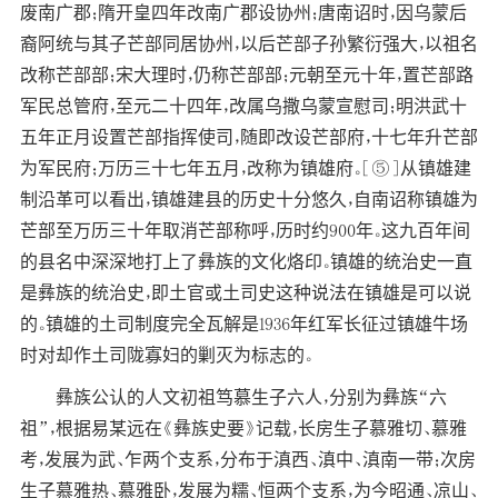
废南广郡；隋开皇四年改南广郡设协州；唐南诏时，因乌蒙后
裔阿统与其子芒部同居协州，以后芒部子孙繁衍强大，以祖名
改称芒部部；宋大理时，仍称芒部部；元朝至元十年，置芒部路
军民总管府，至元二十四年，改属乌撒乌蒙宣慰司；明洪武十
五年正月设置芒部指挥使司，随即改设芒部府，十七年升芒部
为军民府；万历三十七年五月，改称为镇雄府。[⑤]从镇雄建
制沿革可以看出，镇雄建县的历史十分悠久，自南诏称镇雄为
芒部至万历三十年取消芒部称呼，历时约900年。这九百年间
的县名中深深地打上了彝族的文化烙印。镇雄的统治史一直
是彝族的统治史，即土官或土司史这种说法在镇雄是可以说
的。镇雄的土司制度完全瓦解是1936年红军长征过镇雄牛场
时对却作土司陇寡妇的剿灭为标志的。
彝族公认的人文初祖笃慕生子六人，分别为彝族“六
祖”，根据易某远在《彝族史要》记载，长房生子慕雅切、慕雅
考，发展为武、乍两个支系，分布于滇西、滇中、滇南一带；次房
生子慕雅热、慕雅卧，发展为糯、恒两个支系，为今昭通、凉山、