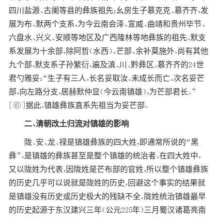
四川盐源、古阑等县的彝族祖先；幺房生子慕克克、慕齐齐，发
展为布、默两个支系，为今云南会泽、宣威、曲靖和贵州毕节、
六盘水、兴义、安顺等地区及广西隆林等地彝族的祖先。默支
系发展为十余部，除阿哲（水西）、芒部、余补莫施外，尚有其他
九个部，默支系子孙繁衍，遍及滇、川、黔彝区。慕齐齐的24世
君勺雅妥：“生子有三人，长名妥取汝。未成长而亡。次名妥芒
部，向左路分支，居赫默仲显（今云南镇雄），为芒部君长。”
[⑥]据此，镇雄彝族直系先祖当为妥芒部。
二、清朝改土归流对镇雄的影响
陇、安、龙、禄是镇雄彝族的四大姓，即通常所说的“黑
彝”，是镇雄的彝族甚至是整个镇雄的统治者。在四大姓中，
又以陇姓为代表，因陇姓是芒布部的官姓，所以整个镇雄彝族
的历史几乎可以说就是陇姓的历史，回避这个事实的结果就
是镇雄没有历史或历史极大的残缺不全。陇姓统治镇雄最早
的历史起源于东汉建兴三年（公元225年）三月蜀汉诸葛亮南