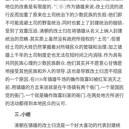
地位的改善是有限度的。”[⑨]作为镇雄来说，改土归流的进
行反而加重了原来在土司统治下的少数民族的负担，他们即
不可能逃避土司的野蛮统治，同时也套上了封建统治的枷锁，
受到了双重压迫。清朝的改土归在将镇雄从名义上纳入封建
统治的范畴，其实质上虽然没有政府所授权的“土司”，但曾
经土司的大姓仍然掌握着对所辖民众的管辖和治理，加之镇
雄上千年的土司制度史也无法在短时间之内消除，作为具有
共同民族心理的少数民族群众，他们其实并不愿意心甘情愿
地接受其他民族和外人的领导，这也是导致改土归流不彻底
的一个原因。在1936年镇雄牛场的确作陇寡妇被红军消灭之
前，用镇雄的方言来说就是在牛场镇有两个衙门，一个是国民
党的衙门，一个就是确作陇寡妇家的衙门，在两处地方所进行
的活动都得到本地民众的认可。
三、小结
清朝在镇雄的改土归流是一个好大喜功的代表封建统