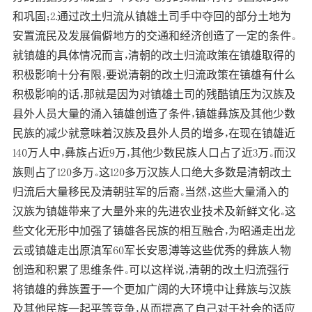
和巩固；2.通过改土归流从镇雄土司手中夺回的部分土地为
安置流民及发展偏僻地方的交通和经济创造了一定的条件。
就镇雄的具体情况而言，清朝的改土归流政策在镇雄取得的
积极影响十分有限，要说清朝的改土归流政策在镇雄有什么
积极影响的话，那就是因为对镇雄土司的残酷镇压为汉族及
县外人员大量的涌入镇雄创造了条件，镇雄彝族及其他少数
民族的减少就意味着汉族及县外人员的增多，在现在镇雄近
140万人中，彝族占近9万，其他少数民族人口占了近3万。而汉
族则占了120多万。这120多万汉族人口绝大多数是清朝改土
归流后大量移民及清朝驻军的后裔。当然，这些大量涌入的
汉族为镇雄带来了大量外来的先进农业技术及新鲜文化。这
些文化无形中加强了镇雄各民族的相互融合，为昭通走出龙
云或镇雄走出原滇军60军长安恩溥等这些优秀的彝族人物
创造和积累了思维条件。可以这样说，清朝的改土归流强行
将镇雄的彝族置于一个更加广阔的大环境中让彝族与汉族
及其他民族一起平等竞争，从而提高了自己对于社会的适应