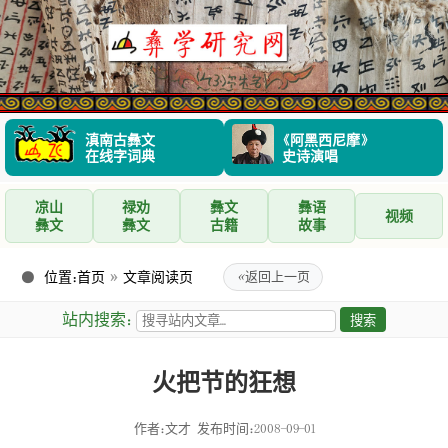
滇南古彝文
《阿黑西尼摩》
在线字词典
史诗演唱
凉山
禄劝
彝文
彝语
视频
彝文
彝文
古籍
故事
位置：
首页
»
文章阅读页
«
返回上一页
站内搜索：
火把节的狂想
作者：文才
发布时间：2008-09-01