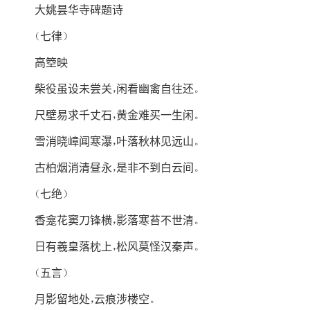
大姚昙华寺碑题诗
（七律）
高箜映
柴役虽设未尝关，闲看幽禽自往还。
尺壁易求千丈石，黄金难买一生闲。
雪消晓嶂闻寒瀑，叶落秋林见远山。
古柏烟消清昼永，是非不到白云间。
（七绝）
香龛花窦刀锋横，影落寒苔不世清。
日有羲皇落枕上，松风莫怪汉秦声。
（五言）
月影留地处，云痕涉楼空。