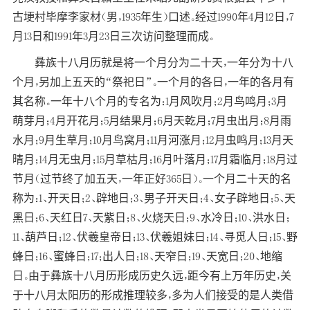
古埂村毕摩李家材（男，1935年生）口述。经过1990年4月12日，7
月13日和1991年3月23日三次访问整理而成。
彝族十八月历就是将一个月分为二十天，一年分为十八
个月，另加上五天的“祭祀日”。一个月的各日，一年的各月有
其名称。一年十八个月的专名为：1月风吹月；2月鸟鸣月；3月
萌芽月；4月开花月；5月结果月；6月天乾月；7月虫出月；8月雨
水月；9月生草月；10月鸟窝月；11月河涨月；12月虫鸣月；13月天
晴月；14月无虫月；15月草枯月；16月叶落月；17月霜临月；18月过
节月（过节终了加五天，一年正好365日）。一个月二十天的名
称为：1、开天日；2、辟地日；3、男子开天日；4、女子辟地日；5、天
黑日；6、天红日7、天紫日；8、火烧天日；9、水冷日；10、洪水日；
11、葫芦日；12、伏羲皇帝日；13、伏羲姐妹日；14、寻觅人日；15、野
蜂日；16、蜜蜂日；17；出人日；18、天窄日；19、天宽日；20、地缩
日。由于彝族十八月历形成历史久远，距今有上万年历史，关
于十八月太阳历的形成推理较多，多为人们接受的是人类借