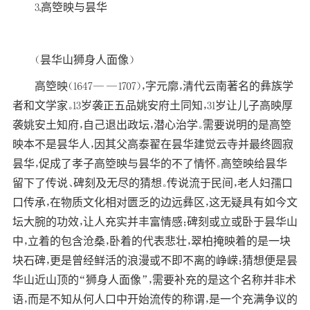
3.高箜映与昙华
（昙华山狮身人面像）
高箜映（1647——1707），字元廓，清代云南著名的彝族学
者和文学家。13岁袭正五品姚安府土同知，31岁让儿子高映厚
袭姚安土知府，自己退出政坛，潜心治学。需要说明的是高箜
映本不是昙华人，因其父高泰翟在昙华建觉云寺并最终圆寂
昙华，促成了孝子高箜映与昙华的不了情怀。高箜映给昙华
留下了传说、碑刻及无尽的猜想。传说流于民间，老人妇孺口
口传承，在物质文化相对匮乏的边远彝区，这无疑具有如今文
坛大腕的功效，让人充实并丰富情感；碑刻或立或卧于昙华山
中，立着的包含沧桑，卧着的代表悲壮，翠柏掩映着的是一块
块石碑，更是曾经鲜活的浪漫或不即不离的峥嵘；猜想便是昙
华山近山顶的“狮身人面像”，需要补充的是这个名称并非术
语，而是不知从何人口中开始流传的称谓，是一个充满争议的