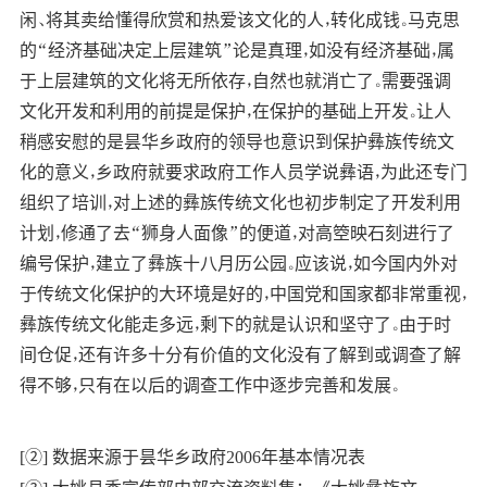
闲、将其卖给懂得欣赏和热爱该文化的人，转化成钱。马克思
的“经济基础决定上层建筑”论是真理，如没有经济基础，属
于上层建筑的文化将无所依存，自然也就消亡了。需要强调
文化开发和利用的前提是保护，在保护的基础上开发。让人
稍感安慰的是昙华乡政府的领导也意识到保护彝族传统文
化的意义，乡政府就要求政府工作人员学说彝语，为此还专门
组织了培训，对上述的彝族传统文化也初步制定了开发利用
计划，修通了去“狮身人面像”的便道，对高箜映石刻进行了
编号保护，建立了彝族十八月历公园。应该说，如今国内外对
于传统文化保护的大环境是好的，中国党和国家都非常重视，
彝族传统文化能走多远，剩下的就是认识和坚守了。由于时
间仓促，还有许多十分有价值的文化没有了解到或调查了解
得不够，只有在以后的调查工作中逐步完善和发展。
[②] 数据来源于昙华乡政府2006年基本情况表