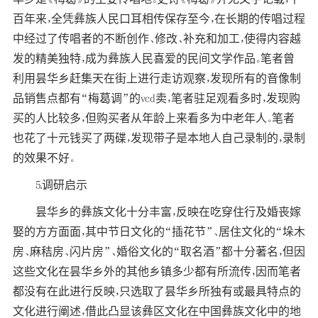
百年来，全凭彝族人民口耳相传保存至今，在长期的传唱过程
中经过了传唱者的不断创作、修改、补充和加工，使得内容越
发的精美独特，成为彝族人民喜爱的民间文学作品。笔者曾
利用昙华乡赶集天在街上进行走访观察，发现所有的音像制
品销售点都有“梅葛调”的vcd卖，笔者驻足观看多时，发现购
买的人比较多，但购买者从年龄上来看多为中老年人。笔者
也花了十元钱买了两碟，发现带子是本地人自己录制的，录制
的效果不好。
5.调研启示
昙华乡的彝族文化十分丰富，反映在吃穿住行及婚丧嫁
娶的方方面面，其中节日文化的“插花节”、居住文化的“垛木
房、麻秸房、闪片房”、婚俗文化的“取名酒”都十分著名，但因
这些文化在昙华乡外的其他乡镇多少都有所流传，因而笔者
都没有在此进行反映，只选取了昙华乡所独有或最具特点的
文化进行阐述，借此凸显该彝区文化在中国彝族文化中的地