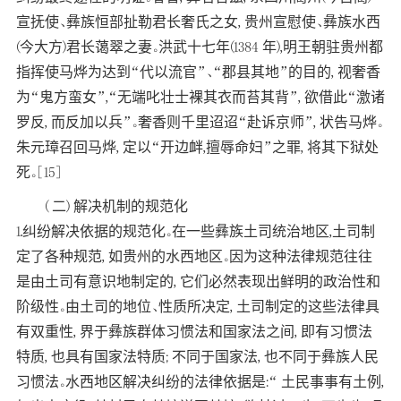
宣抚使、彝族恒部扯勒君长奢氏之女, 贵州宣慰使、彝族水西
(今大方)君长蔼翠之妻。洪武十七年(1384 年),明王朝驻贵州都
指挥使马烨为达到“代以流官”、“郡县其地”的目的, 视奢香
为“鬼方蛮女”,“无端叱壮士裸其衣而苔其背”, 欲借此“激诸
罗反, 而反加以兵”。奢香则千里迢迢“赴诉京师”, 状告马烨。
朱元璋召回马烨, 定以“开边衅,擅辱命妇”之罪, 将其下狱处
死。[15]
( 二) 解决机制的规范化
1.纠纷解决依据的规范化。在一些彝族土司统治地区,土司制
定了各种规范, 如贵州的水西地区。因为这种法律规范往往
是由土司有意识地制定的, 它们必然表现出鲜明的政治性和
阶级性。由土司的地位、性质所决定, 土司制定的这些法律具
有双重性, 界于彝族群体习惯法和国家法之间, 即有习惯法
特质, 也具有国家法特质; 不同于国家法, 也不同于彝族人民
习惯法。水西地区解决纠纷的法律依据是:“ 土民事事有土例,