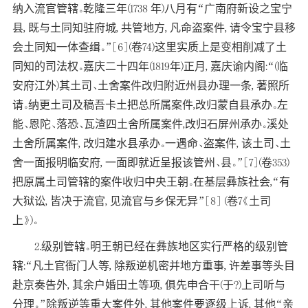
纳入流官管辖。乾隆三年(1738 年)八月有“广南府新设之宝宁
县, 既与土同知驻府城, 共管地方, 凡命盗案件, 请令宝宁县移
会土同知一体查缉。”[6](卷74)这里实质上是变相削减了土
同知的司法权。嘉庆二十四年(1819年)正月, 嘉庆谕内阁:“(临
安府江外)其土司、土舍案件改归附近州县办理一条, 著照所
请。纳更土司及稿吾卡土把总所属案件,改归蒙自县承办。左
能、恩陀、落恐、瓦渣四土舍所属案件,改归石屏州承办。溪处
土舍所属案件, 改归建水县承办。一遇命、盗案件, 该土司、土
舍一面报明临安府, 一面即就近呈报该管州、县。”[7](卷353)
把原属土司管辖的案件收归中央王朝。在基层彝族社会,“有
大狱讼, 皆决于流官, 见流官与乡保无异”[8] (卷7《土司
上》)。
2.级别管辖。明王朝已经在彝族地区实行严格的级别管
辖:“凡土官衙门人等, 除叛逆机密并地方重事, 许差事等头目
赴京奏告外, 其余户婚田土等项, 俱先申合干(于?)上司听与
分理。”除叛逆等重大案件外, 其他案件要逐级上诉, 其他“亲