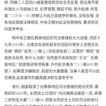
榨、阿麻二人至四川诸蛮夷宣慰司自言无反意, 但云南平章
听我仇人乌锁纳之言, 织罗我罪, 朝廷不知, 我今赴阙, 听圣
裁”[1](P36～37)。阿察认为自己是被罗织罪名, 没有反叛, 没
有违反国家法律规定, 中央王朝对此没有管辖权, 要求到京
向皇帝申诉。
明中央王朝在彝族地区的司法管辖权大大加强。洪武十
九年(1384年) , 云南亦佐县知县安白羽因与普安土官相互仇
杀被“典刑”处死[2](卷上《亦佐县知县》), 这里的“典刑”就
是依法处死, 依什么法呢? 当然是中央政权的“王法”。在彝
族地区,“机密叛逆等项衙事, 许共赴京奏告”[3] (卷169《刑
部》)。如果是涉嫌叛逆、机密的大案要案, 当事人甚至可以赴
京奏告,此类案件的最高裁决权在皇帝手中。
清代, 国家取得了对彝族地区司法管辖的绝对优势。康
熙四年(1665年), 水西改土归流时“内比喇再设推官一员, 承理
三府刑名大案”[4](卷15), 把原水西安氏土司的司法权收归