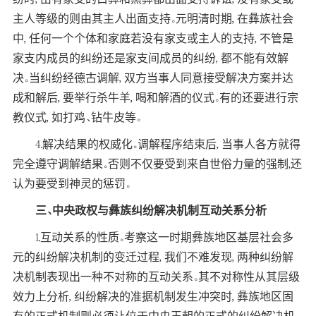
主人等级的则由其主人出面支持。元明清时期, 在彝族社会
中, 任何一个个体和家庭若没有家支或主人的支持, 不管是
家支内成员的纠纷还是家支间成员的纠纷, 都不能有效解
决。当纠纷经德古调解, 双方当事人同意接受解决方案并达
成和解后, 要举行杀牛羊, 喝和解酒的仪式。有的还要进行宗
教仪式, 如打鸡、钻牛皮等。
4.解决结果的权威化。调解程序结束后, 当事人各方就得
完全遵守调解结果。否则不仅要受到来自世俗力量的强制,还
认为要受到神灵的惩罚。
三、中央政权与彝族纠纷解决机制互动关系分析
1.互动关系的性质。考察这一时期彝族地区基层社会多
元的纠纷解决机制的变迁过程, 我们不难发现, 两种纠纷解
决机制表现出一种不对称的互动关系。其不对称性从其层级
效力上分析, 纠纷解决的准据机制发生冲突时, 彝族地区固