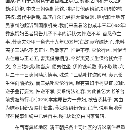
国家。四川宁远府冕宁县自雍正以后, 彝族之间和彝汉之间
劫杀掠绑, 中央王朝强制管辖, 排除其他纠纷解决机制的管
辖权。清代中后期, 彝族群众已经把大量婚姻、继承和土地等
民事纠纷起诉到国家机关。我们来看看这份咸丰三年(1853年)
彝族孀妇巴者妈告儿子不孝的诉状:为忤逆不孝, 首恳作主
事。昔夷夫沙甲于道光十九年(1839年)亡故,夷守孀抚子, 未料
夷子三姑叱不务正业, 耗散家产, 忤逆不孝, 灭伦行凶。因伊当
去住房与王老五, 害夷借房栖身。今岁夷兄长生保给钱六千
文, 令三姑叱取赎当房, 便夷住坐, 伊将钱耗散, 仍不取赎。六
月二十一日夷问赎房情事, 殊逆子三姑叱忤逆殴母, 夷兄长
生保向前抢救, 而三姑叱灭伦行凶, 现有夷妇申柯见证。如此
逆子叠行妄为, 忤逆不孝, 实系情法难容, 为此首乞大老爷台
前赏准施行。[5](P375)本案原告为一彝妇, 被告系其子, 案由
为赡养纠纷及殴打长辈。彝妇将纠纷诉到官府, 说明当地彝
族在民事纠纷中已经自主地把诉讼交由国家管辖。
在西南彝族地区, 清王朝把各土司地区的诉讼案件尽量