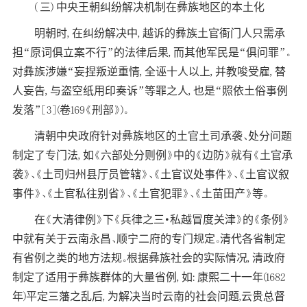
( 三) 中央王朝纠纷解决机制在彝族地区的本土化
明朝时, 在纠纷解决中, 越诉的彝族土官衙门人只需承
担“原词俱立案不行”的法律后果, 而其他军民是“俱问罪”。
对彝族涉嫌“妄捏叛逆重情, 全诬十人以上, 并教唆受雇, 替
人妄告, 与盗空纸用印奏诉”等罪之人, 也是“照依土俗事例
发落”[3](卷169《刑部》)。
清朝中央政府针对彝族地区的土官土司承袭、处分问题
制定了专门法, 如《六部处分则例》中的《边防》就有《土官承
袭》、《土司归州县厅员管辖》、《土官议处事件》、《土官议叙
事件》、《土官私往别省》、《土官犯罪》、《土苗田产》等。
在《大清律例》下《兵律之三·私越冒度关津》的《条例》
中就有关于云南永昌、顺宁二府的专门规定。清代各省制定
有省例之类的地方法规。根据彝族社会的实际情况, 清政府
制定了适用于彝族群体的大量省例, 如: 康熙二十一年(1682
年)平定三藩之乱后, 为解决当时云南的社会问题,云贵总督