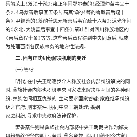
蔡毓荣上《筹滇十疏》; 雍正年间鄂尔泰的《经理仲苗事宜十
条》、《乌蒙善后事宜五条》; 高其悼的《筹酌鲁魁善后疏十
条》; 尹继善的《筹酌普思元新善后事宜疏十六条》; 道光年间
的《永北、大姚善后事宜十四条》; 鄂山针对四川彝族地区的
《善后章程十条》等等。这些善后章程得到中央同意后, 就成
为处理西南各民族事务的地方性法规。
二、固有正式纠纷解决机制的变迁
(一) 管辖
明代, 在中央王朝逐步介入彝族社会内部纠纷解决的同
时, 彝族社会内部也积极寻求国家法来解决相互间的各种纠
纷。彝族之间相互仇杀的, 主动要求国家管辖; 家庭继承纠纷,
诉之官府; 刑事案件, 协同中央王朝处理; 婚姻
家庭纠纷, 寻求中央政府法律保护。
奢香案件则是彝族社会内部将中央王朝裁决作为解决
纠纷最终途径的明证。奢香, 彝名舍兹, 系四川蔺州(今古蔺)