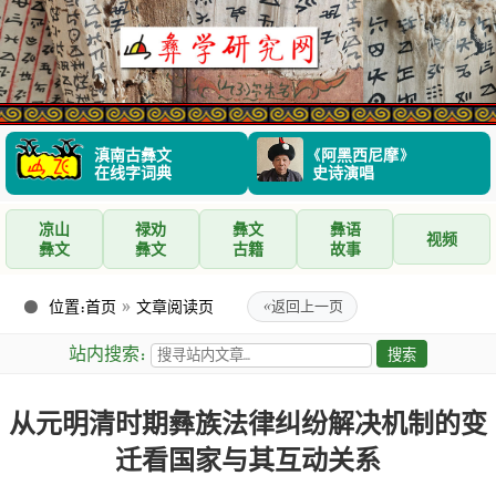
滇南古彝文
《阿黑西尼摩》
在线字词典
史诗演唱
凉山
禄劝
彝文
彝语
视频
彝文
彝文
古籍
故事
位置：
首页
»
文章阅读页
«
返回上一页
站内搜索：
从元明清时期彝族法律纠纷解决机制的变
迁看国家与其互动关系