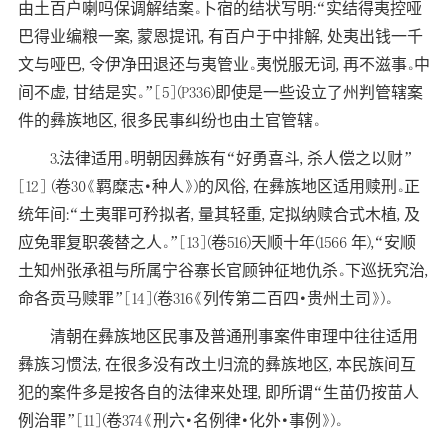
由土百户喇吗保调解结案。卜宿的结状写明:“实结得夷控哑
巴得业编粮一案, 蒙恩提讯, 有百户于中排解, 处夷出钱一千
文与哑巴, 令伊净田退还与夷管业。夷悦服无词, 再不滋事。中
间不虚, 甘结是实。”[5](P336)即使是一些设立了州判管辖案
件的彝族地区, 很多民事纠纷也由土官管辖。
3.法律适用。明朝因彝族有“好勇喜斗, 杀人偿之以财”
[12] (卷30《羁糜志·种人》)的风俗, 在彝族地区适用赎刑。正
统年间:“土夷罪可矜拟者, 量其轻重, 定拟纳赎合式木植, 及
应免罪复职袭替之人。”[13](卷516)天顺十年(1566 年),“安顺
土知州张承祖与所属宁谷寨长官顾钟征地仇杀。下巡抚究治,
命各贡马赎罪”[14](卷316《列传第二百四·贵州土司》)。
清朝在彝族地区民事及普通刑事案件审理中往往适用
彝族习惯法, 在很多没有改土归流的彝族地区, 本民族间互
犯的案件多是按各自的法律来处理, 即所谓“生苗仍按苗人
例治罪”[11](卷374《刑六·名例律·化外·事例》)。