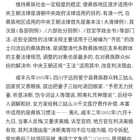
维持彝族社会一定程度的稳定, 使彝族地区逐步适用中
央王朝法律是清朝中央政府法律适用的目的。有清一代, 在
彝族地区适用的中央王朝法律首先是基本法《大清律例》; 其
次是《各部则例》、《六部处分则例》、《钦定学政全书》等部门
法。这些全国性的法律法规主要适用于已被编为“齐民”的改
土归流后的彝族群体, 是调整清代多数彝族地区支系和群体
的主要法律规范, 调整的对象也是最多的。在对彝族群众纠
纷的解决中, 中央王朝还将“王法”适用其中, 改变判决理由。
咸丰元年(1851年), 四川宁远府冕宁县彝族群众韩三姑么
因家贫又患眼疾, 提出把妻子三姑叱退回娘家。“予思无力抚
妻, 祈恳决断, 饬令词证人等理说, 照夷礼凭神理说”, 后经中
人调解和好, 女方家给韩三姑么30千文医疗费作补偿。本案
中适用的是彝族习惯法—— 夷礼。咸丰二年(1852年)六月十
九日, 当事人反悔,又要求离婚, 诉至官府, 地方官在判决离婚
有效, 其判决理由是“沐断夷等均不应与嫂为婚, 均令拆配,
窝加着吗三姑领回另嫁, 夷得个文免追”[5](P375)。原调解中