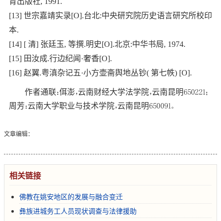
育出版社, 1991.
[13] 世宗嘉靖实录[O].台北:中央研究院历史语言研究所校印
本.
[14] [ 清] 张廷玉, 等撰.明史[O].北京:中华书局, 1974.
[15] 田汝成.行边纪闻·奢香[O].
[16] 赵翼.粤滇杂记五·小方壶斋舆地丛钞( 第七帙) [O].
作者通联：佴澎，云南财经大学法学院，云南昆明650221；
周芳：云南大学职业与技术学院，云南昆明650091。
文章编辑：
相关链接
佛教在姚安地区的发展与融合变迁
彝族进城务工人员现状调查与法律援助