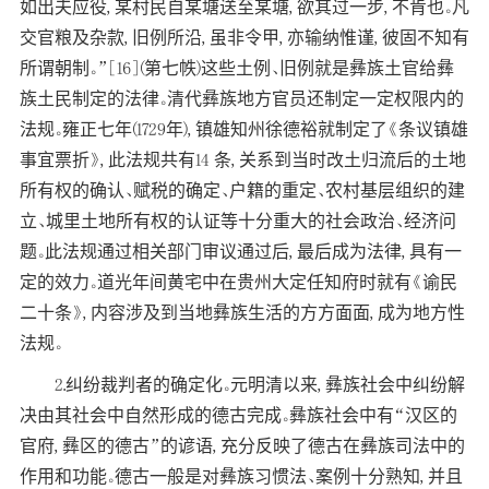
如出夫应役, 某村民自某塘送至某塘, 欲其过一步, 不肯也。凡
交官粮及杂款, 旧例所沿, 虽非令甲, 亦输纳惟谨, 彼固不知有
所谓朝制。”[16](第七帙)这些土例、旧例就是彝族土官给彝
族土民制定的法律。清代彝族地方官员还制定一定权限内的
法规。雍正七年(1729年), 镇雄知州徐德裕就制定了《条议镇雄
事宜票折》, 此法规共有14 条, 关系到当时改土归流后的土地
所有权的确认、赋税的确定、户籍的重定、农村基层组织的建
立、城里土地所有权的认证等十分重大的社会政治、经济问
题。此法规通过相关部门审议通过后, 最后成为法律, 具有一
定的效力。道光年间黄宅中在贵州大定任知府时就有《谕民
二十条》, 内容涉及到当地彝族生活的方方面面, 成为地方性
法规。
2.纠纷裁判者的确定化。元明清以来, 彝族社会中纠纷解
决由其社会中自然形成的德古完成。彝族社会中有“汉区的
官府, 彝区的德古”的谚语, 充分反映了德古在彝族司法中的
作用和功能。德古一般是对彝族习惯法、案例十分熟知, 并且