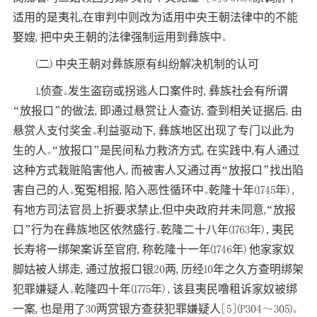
适用的是夷礼,在审判中则改为适用中央王朝法律中的不能
娶嫂, 把中央王朝的法律强制运用到彝族中。
(二) 中央王朝对彝族原有纠纷解决机制的认可
1.侦查。发生盗窃或拐逃人口案件时, 彝族社会有所谓
“放报口”的做法, 即通过悬赏让人查访, 查到相关证据后, 由
悬赏人支付奖金。利益驱动下, 彝族地区出现了专门以此为
生的人。“放报口”是民间私力救济方式, 在实践中,有人通过
这种方式栽赃陷害他人, 而被害人又通过再“放报口”找出陷
害自己的人。冤冤相报, 陷入恶性循环中。乾隆十年(1745年) ,
有地方司法官员上折要求禁止,但中央政府并未同意,“放报
口”行为在彝族地区依然盛行。乾隆二十八年(1763年) , 夷民
长寿将一绑架案诉至官府, 称乾隆十一年(1746年) 他家家奴
脚姑被人绑走, 通过放报口银20两, 历经10年之久方查明绑架
犯罪嫌疑人。乾隆四十年(1775年) , 该县夷民噜租诉家奴被绑
一案, 也是用了30两赏银方查获犯罪嫌疑人[5](P304～305)。