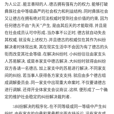
为人公正、能言善辩的人。德古拥有强有力的权力, 能够打破
彝族社会中等级森严的社会权力和利益结构。同时彝族社会
又让德古在拥有绝对司法权威时受到社会价值的约束, 因为
任何德古不由“先天”产生, 是由其后天的才能取得, 并且是
在社会成员认可中形成。当办事不公正时, 德古就自动失去
其权威, 就没有上述权力。并且德古的权威仅在其作为纠纷
解决者时体现出来, 其在现实生活中不会因为有了德古的头
衔而改变其社会等级。在解决纠纷时, 小纠纷往往由家支头
人苏易解决, 或是本家支中德古解决。大纠纷时就得由纠纷
双方各请一名德古, 加上家支中的苏易进行解决。不同家支
间的纠纷, 若当事人获得各方家支支持, 就应由多个德古组
成调解委员会。同一家支中出现重大命案时, 不仅要请德古
进行调解, 还得开全体家支会议商议。这样, 便形成了一个确
定的维护社会稳定的纠纷解决裁判者。
3.纠纷解决的程序化。在不同等级或同一等级中产生纠
纷时, 由有家支的白彝和黑彝都出面支持诉讼, 没有家支或