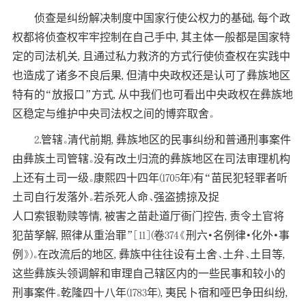
侦查是纠纷解决制度中国家行使公权力的基础, 每个政
权都将侦查权牢牢控制在自己手中, 其主体一般都是国家特
定的司法机关, 且通过私力救济的方式行使侦查权在实践中
也造成了诸多不良后果, 但清中央政权还是认可了彝族地区
特有的“放报口”方式, 从中我们也可看出中央政权在彝族地
区稳定与维护中央司法权之间的博弈取舍。
2.管辖。清代前期, 彝族地区的民事纠纷和普通刑事案件
由彝族土司管辖。没有改土归流的彝族地区在司法审理机构
上还有土司一级。康熙四十四年(1705年)有“苗民犯轻罪者听
土司自行发落外。若杀死人命、强盗掳掠及捉
人口索银勒赎等情, 被害之苗赴道厅衙门控告, 责令土官将
犯苗孥解, 照律从重治罪”[11](卷374《刑六·名例律·化外·事
例》)。在改流后的地区, 彝族中往往设有土舍、土弁、土目等,
这些彝族头领调解和审理自己辖区内的一些民事和较小的
刑事案件。乾隆四十八年(1783年), 夷民卜宿和哑巴争田纠纷,