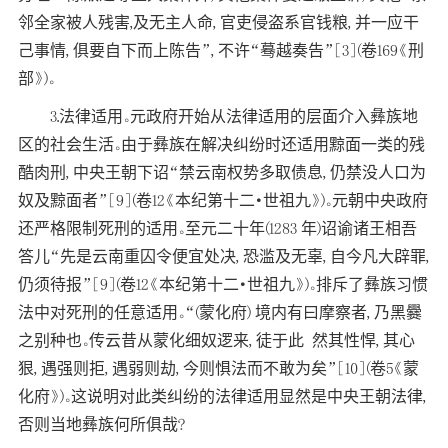
邻全家被人残害,及无主人命, 官吏侵盗系官钱粮, 并一应干
己事情, 俱要自下而上陈告”, 不许“蓦越奏告”[3](卷169《刑
部》)。
3.法律适用。元政府开始从法律适用的层面介入彝族地
区的社会生活。由于彝族在解决纠纷时还适用黥面一类的残
酷肉刑, 中央王朝下诏“禁云南权势多取债息, 仍禁没人口为
奴及黥面者”[9](卷12《本纪第十二·世祖九》)。元朝中央政府
还严格限制死刑的适用。至元二十年(1283 年)诏谕诸王相吾
答儿“先是云南重囚令便宜处决, 恐滥及无辜, 自今凡大辟罪,
仍须待报”[9](卷12《本纪第十二·世祖九》)。排斥了彝族习惯
法中对死刑的任意适用。“(蒙化府) 境内有曰摩察者, 乃黑爨
之别种也。传云昔从蒙化细奴逻来, 徒于此 然其性悍, 其心
狠, 遇强则拒, 遇弱则劫, 今则惧法而不敢为矣”[10](卷5《蒙
化府》)。这说明对此类纠纷的法律适用显然是中央王朝法律,
否则当地彝族何所俱哉?