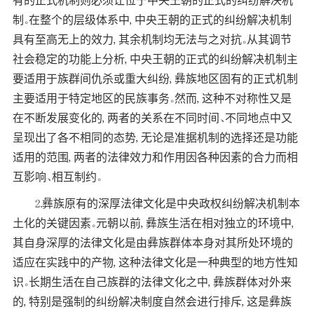
有的正式机制则必须让位于中央王朝的正式的纠纷解决机
制。在整个的层级体系中, 中央王朝的正式的纠纷解决机制
具有至高无上的效力, 其余机制均无法与之对抗。从其调节
社会稳定的功能上分析, 中央王朝的正式的纠纷解决机制主
要适用于族群间仇杀或重大纠纷, 彝族地区固有的正式机制
主要适用于特定地区的民族事务。然而, 这种不对称性又是
在不断发展变化的, 两者的关系在不同时间、不同地点中又
呈现出了各不相同的态势, 无论是准据机制的选择还是功能
适用的范围, 两者的法律效力和作用因各种因素的合力而相
互影响、相互制约。
2.彝族原有的深厚法律文化是中央政权纠纷解决机制本
土化的关键因素。元朝以前, 彝族生活在相对独立的环境中,
其自身深厚的法律文化是由彝族群体本身对其所处环境的
适应在实践中的产物, 这种法律文化是一种典型的地方性知
识。长期生活在自己族群的法律文化之中, 彝族群体对外来
的, 特别是强制的纠纷解决制度自然会进行排斥, 这是彝族