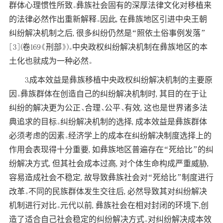
群体心理惯性所致。彝族社会固有的深厚法律文化对移植来
的法律必然作出重新解释。因此, 在彝族地区引进中央王朝
纠纷解决机制之后, 很多纠纷仍然是“照依土俗事例发落”
[3](卷169《刑部》)。中央政权纠纷解决机制在彝族地区的本
土化也就成为一种必然。
3.成本效益是彝族移植中央政权纠纷解决机制的主要原
因。彝族群体在创造自己的纠纷解决机制时, 其目的在于让
纠纷的解决更为公正、合理、公平、有效, 这也是世界诸多法
典追求的目标。纠纷解决机制的选择, 成本效益是彝族群体
必须考虑的因素。经济学上的成本在纠纷解决制度选择上的
作用会表现得十分重要, 如彝族地区普遍存在“死给比”的纠
纷解决方式, 但其社会成本过高, 对个体生命构成严重威胁,
容易造成社会不稳定, 故导致彝族社会对“死给比”制度进行
改革。不同的民族群体发生交往后, 必然导致其对纠纷解决
机制进行对比。元代以前, 彝族社会在相对封闭的环境下,创
造了适合自己社会稳定的纠纷解决方式。对纠纷解决成本效