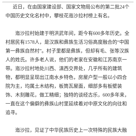
近日，在由国家建设部、国家文物局公布的第二批24个
中国历史文化名村中，攀枝花迤沙拉村榜上有名。
迤沙拉村始建于明洪武年间，距今有600多年历史。全
村居民有1578人，是汉族和彝族生活习俗高度融合的“中国
第一彝族自然村”。村子里都是彝族，但却有毛、张等汉族
人的姓氏。许多老人说，他们的老家在安徽和江苏南京一
带。迤沙拉村地处川西、滇西交界处，几乎所有的建筑
物，都明显呈现出江南水乡特色，房屋户型一般以小四合
院为主，均属土木结构，板筒瓦屋面，细部多有板壁装
饰、木刻雕花，做工精细；独特的谈经古乐，600多年来，
一直在这个偏僻的彝族山村里延续着对中原文化的向往和
追寻。
迤沙拉，见证了中华民族历史上一次特殊的民族大融