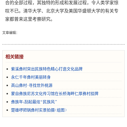
合的全部过程，其独特的形成和发展过程，令人类学家惊
叹不已。清华大学、北京大学及美国华盛顿大学的有关专
家都曾来这里考察研究。
文章编辑：
相关链接
紫溪彝村突出民族特色精心打造文化品牌
永仁千年彝村美丽转身
高山彝村-寻找世外桃源
蒙自彝族尼苏文化传习馆在长桥海畔仁厚彝村挂牌
彝族年：刮起最炫“民族风”
楚雄啰把锅彝村实景拍摄（组图）