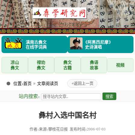
滇南古彝文
《阿黑西尼摩》
在线字词典
史诗演唱
凉山
禄劝
彝文
彝语
视频
彝文
彝文
古籍
故事
位置：
首页
»
文章阅读页
«
返回上一页
站内搜索：
彝村入选中国名村
作者：来源：攀枝花日报
发布时间：2006-07-03