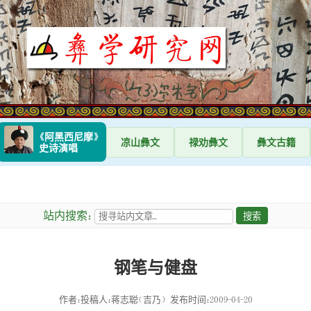
《阿黑西尼摩》
凉山
彝文
禄劝
彝文
彝文
古籍
史诗演唱
站内搜索：
钢笔与健盘
作者：投稿人：蒋志聪（吉乃）
发布时间：2009-04-20