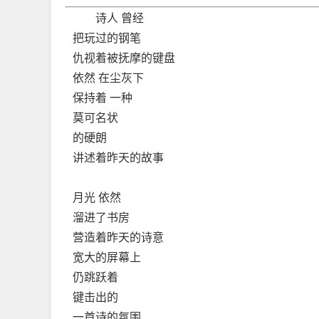
诗人 曾经
把玩过的钢笔
仇视着被抚摩的键盘
依然 在尘灰下
保持着 一种
莫可名状
的硬朗
讲述着昨天的故事
月光 依然
溜进了书房
营造着昨天的诗意
宽大的屏幕上
仍跳跃着
键击出的
一首诗的氛围