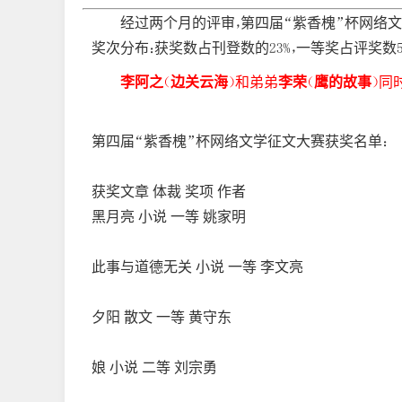
经过两个月的评审，第四届“紫香槐”杯网络文学征
奖次分布：获奖数占刊登数的23%，一等奖占评奖数5%
李阿之
（
边关云海
）和弟弟
李荣
（
鹰的故事
）同
第四届“紫香槐”杯网络文学征文大赛获奖名单：
获奖文章 体裁 奖项 作者
黑月亮 小说 一等 姚家明
此事与道德无关 小说 一等 李文亮
夕阳 散文 一等 黄守东
娘 小说 二等 刘宗勇