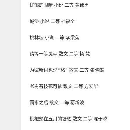
忧郁的眼睛 小说 二等 黄臻勇
城堡 小说 二等 杜福全
桃林坡 小说 二等 李梁苑
请等一等灵魂 散文 二等 杨 慧
为赋新词也说“愁” 散文 二等 张晓蝶
老树有枝花可依 散文 二等 方爱华
雨水之后 散文 二等 葛新波
枇杷熟在五月的塘栖 散文 二等 陈于晓