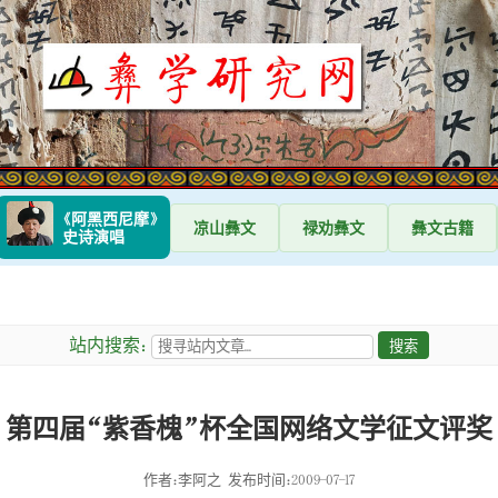
《阿黑西尼摩》
凉山
彝文
禄劝
彝文
彝文
古籍
史诗演唱
站内搜索：
第四届“紫香槐”杯全国网络文学征文评奖
作者：李阿之
发布时间：2009-07-17