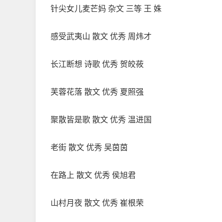
针尖女儿麦芒妈 杂文 三等 王 姝
感受武夷山 散文 优秀 周炜才
长江断想 诗歌 优秀 贺皎莜
芙蓉花落 散文 优秀 夏照强
聚散皆是歌 散文 优秀 温进国
老街 散文 优秀 吴茵茵
在路上 散文 优秀 侯旭君
山村月夜 散文 优秀 崔根荣