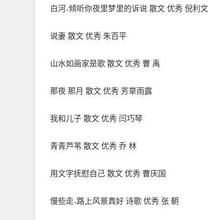
白河，倾听你夜里梦里的诉说 散文 优秀 倪利文
说妻 散文 优秀 朱百平
山水如画家是歌 散文 优秀 曹 禹
那夜 那月 散文 优秀 芳草雨露
我和儿子 散文 优秀 闫巧琴
青青芦苇 散文 优秀 乔 林
用文字抚慰自己 散文 优秀 曹庆国
慢些走，路上风景真好 诗歌 优秀 张 朝