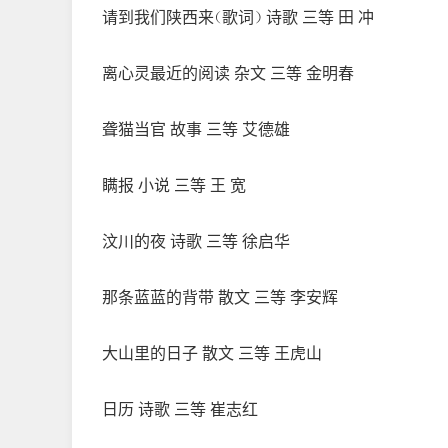
请到我们陕西来（歌词） 诗歌 三等 田 冲
离心灵最近的阅读 杂文 三等 金明春
聋猫当官 故事 三等 艾德雄
瞒报 小说 三等 王 宽
汶川的夜 诗歌 三等 徐启华
那条蓝蓝的背带 散文 三等 李安辉
大山里的日子 散文 三等 王虎山
日历 诗歌 三等 崔志红