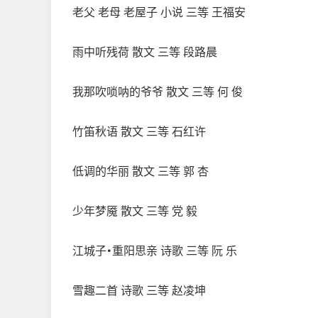
老父 老母 老屋子 小说 三等 王福安
雨中听残荷 散文 三等 段路晨
我那吹唢呐的爷爷 散文 三等 何 俊
竹笛秋语 散文 三等 石红许
低调的华丽 散文 三等 郭 杏
少年梦魇 散文 三等 党 毅
江城子·重阳思亲 诗歌 三等 阮 乐
雪趣二首 诗歌 三等 赵凌坤