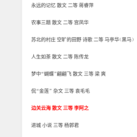
永远的记忆 散文 二等 蒋睿萍
农事三题 散文 二等 宫凤华
苏北的村庄 空旷的田野 诗歌 二等 马亭华（黑马）
人生如茶 散文 二等 陈传龙
梦中“蝴蝶”翩翩飞 散文 三等 梁 爽
侃“金莲” 杂文 三等 袁毛毛
边关云海 散文 三等 李阿之
进城 小说 三等 杨郭君