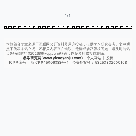
1/1
本站部分文章来源于互联网公开资料及用户投稿，仅供学习研究参考。文中观
点不代表本站立场。若相关内容存在错误、遗漏或涉及版权问题，请及时与站
长(联系邮箱49202898@qq.com)联系，以便及时修改或删除。
彝学研究网(www.yixueyanjiu.com)
个人网站
|
投稿
ICP备案号：
滇ICP备15006888号-1
公安备案号：
53250302000108