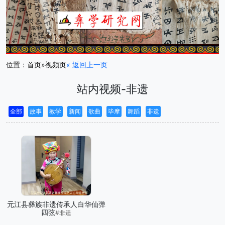
位置：
首页
»
视频页
«
返回上一页
站内视频-非遗
全部
故事
教学
新闻
歌曲
毕摩
舞蹈
非遗
元江县彝族非遗传承人白华仙弹
四弦
#非遗