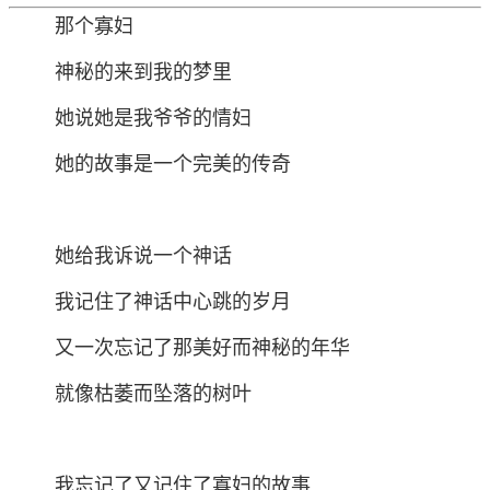
那个寡妇
神秘的来到我的梦里
她说她是我爷爷的情妇
她的故事是一个完美的传奇
她给我诉说一个神话
我记住了神话中心跳的岁月
又一次忘记了那美好而神秘的年华
就像枯萎而坠落的树叶
我忘记了又记住了寡妇的故事