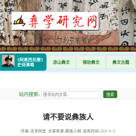
《阿黑西尼摩》
凉山
彝文
禄劝
彝文
彝文
古籍
史诗演唱
站内搜索：
请不要说彝族人
作者：吉多阿宏
文章来源：彝族人网
发布时间：2014-11-17