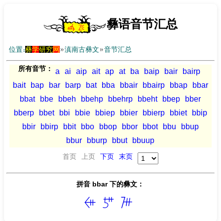
彝语音节汇总
位置：
彝
学
研究
网
»
滇南古彝文
»
音节汇总
所有音节：
a
ai
aip
ait
ap
at
ba
baip
bair
bairp
bait
bap
bar
barp
bat
bba
bbair
bbairp
bbap
bbar
bbat
bbe
bbeh
bbehp
bbehrp
bbeht
bbep
bber
bberp
bbet
bbi
bbie
bbiep
bbier
bbierp
bbiet
bbip
bbir
bbirp
bbit
bbo
bbop
bbor
bbot
bbu
bbup
bbur
bburp
bbut
bbuup
首页
上页
下页
末页
拼音 bbar 下的彝文：


