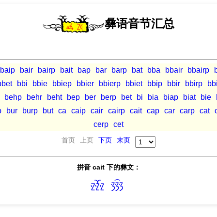
彝语音节汇总
baip
bair
bairp
bait
bap
bar
barp
bat
bba
bbair
bbairp
bbet
bbi
bbie
bbiep
bbier
bbierp
bbiet
bbip
bbir
bbirp
bbi
behp
behr
beht
bep
ber
berp
bet
bi
bia
biap
biat
bie
p
bur
burp
but
ca
caip
cair
cairp
cait
cap
car
carp
cat
cerp
cet
首页
上页
下页
末页
拼音 cait 下的彝文：

