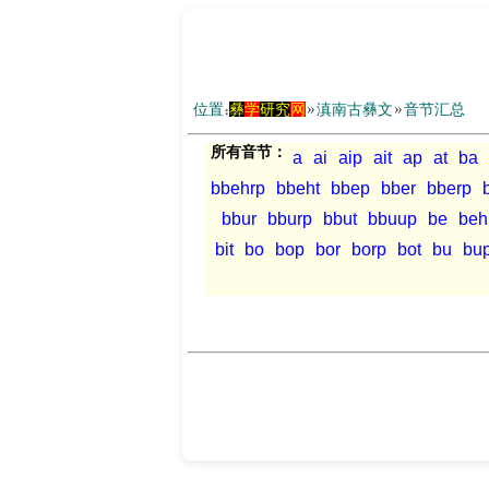
位置：
彝
学
研究
网
»
滇南古彝文
»
音节汇总
所有音节：
a
ai
aip
ait
ap
at
ba
bbehrp
bbeht
bbep
bber
bberp
bbur
bburp
bbut
bbuup
be
beh
bit
bo
bop
bor
borp
bot
bu
bu