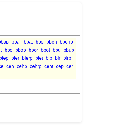
bbap
bbar
bbat
bbe
bbeh
bbehp
t
bbo
bbop
bbor
bbot
bbu
bbup
biep
bier
bierp
biet
bip
bir
birp
ce
ceh
cehp
cehrp
ceht
cep
cer