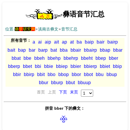
彝语音节汇总
位置：
彝
学
研究
网
»
滇南古彝文
»
音节汇总
所有音节：
a
ai
aip
ait
ap
at
ba
baip
bair
bairp
bait
bap
bar
barp
bat
bba
bbair
bbairp
bbap
bbar
bbat
bbe
bbeh
bbehp
bbehrp
bbeht
bbep
bber
bberp
bbet
bbi
bbie
bbiep
bbier
bbierp
bbiet
bbip
bbir
bbirp
bbit
bbo
bbop
bbor
bbot
bbu
bbup
bbur
bburp
bbut
bbuup
首页
上页
下页
末页
拼音 bber 下的彝文：
