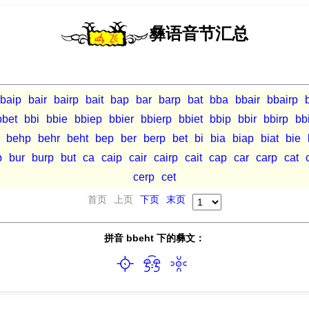
彝语音节汇总
baip
bair
bairp
bait
bap
bar
barp
bat
bba
bbair
bbairp
bbet
bbi
bbie
bbiep
bbier
bbierp
bbiet
bbip
bbir
bbirp
bbi
behp
behr
beht
bep
ber
berp
bet
bi
bia
biap
biat
bie
p
bur
burp
but
ca
caip
cair
cairp
cait
cap
car
carp
cat
cerp
cet
首页
上页
下页
末页
拼音 bbeht 下的彝文：


