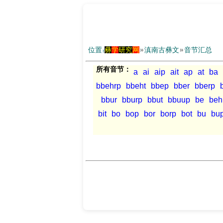
位置：
彝
学
研究
网
»
滇南古彝文
»
音节汇总
所有音节：
a
ai
aip
ait
ap
at
ba
bbehrp
bbeht
bbep
bber
bberp
bbur
bburp
bbut
bbuup
be
beh
bit
bo
bop
bor
borp
bot
bu
bu