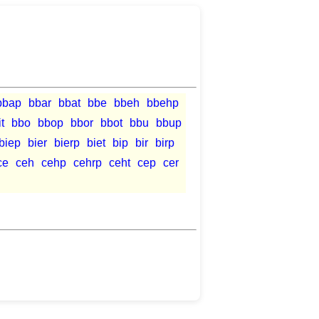
bbap
bbar
bbat
bbe
bbeh
bbehp
t
bbo
bbop
bbor
bbot
bbu
bbup
biep
bier
bierp
biet
bip
bir
birp
ce
ceh
cehp
cehrp
ceht
cep
cer