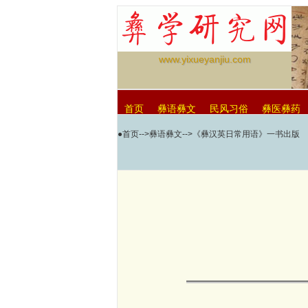
www.yixueyanjiu.com
首页
彝语彝文
民风习俗
彝医彝药
●
首页
-->
彝语彝文
-->《彝汉英日常用语》一书出版
null