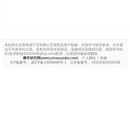
本站部分文章来源于互联网公开资料及用户投稿，仅供学习研究参考。文中观
点不代表本站立场。若相关内容存在错误、遗漏或涉及版权问题，请及时与站
长(联系邮箱49202898@qq.com)联系，以便及时修改或删除。
彝学研究网(www.yixueyanjiu.com)
个人网站
|
投稿
ICP备案号：
滇ICP备15006888号-1
公安备案号：
53250302000108