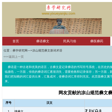
www.yixueyanjiu.com
首页
彝语彝文
民风习俗
彝医彝药
彝文软件
彝文词汇
凉山彝文
滇南古彝文
位置：
彝学研究网
—>凉山规范彝文新词术语
<<<返回上一页
萨龙彝历
未分类
学习园地
彝语是一种古老和优美的语言，古彝文是记录彝语的书写符号系统，在历史的发
红河学院国际彝学研究中心
null
临濒危，一方面，传统的彝语词汇逐渐消失，需要抢救和记录保存；另一方面，
我们把知晓的词汇提供出来，汇集成河，使彝语词汇库得到充实。此页面彝文属
来。
网友贡献的凉山规范彝文
序号
汉文
ꆈꌠꁱꂷꌧ
1
懂彝文