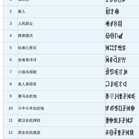
ꀁꇬꊿ
2
家人
ꏓꂱꉹꁌ
3
人民群众
ꌷꉻꑍꑵ
4
两类模式
ꈁꉆꄸꈐꌒ
5
站者心里乐
ꈀꑌꒈꌠꀕ
6
坐者喜洋洋
ꀉꑳꇿꌌꐂ
7
小孩乐得跳
ꃀꌠꇿꌌꒉ
8
老人喜得笑
ꃆꇭꃅꃨꄚꄉꀥ
9
赛马在此地
ꇂꁮꑻꇁꄚꄉꐷ
10
斗牛斗羊在此地
ꄿꏀꆗꌺꄚꄉꇱ
11
硬汉在此摔跤
ꅪꎔꅩꃨꄚꄉꌋ
12
美女在此挑选