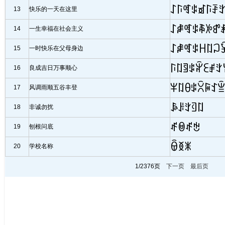
ꋍꑍꈩꌒꀃꑍꄚ
13
快乐的一天在这里
ꋍꍂꈩꌒꎹꉼꍗ
14
一生幸福在社会主义
ꋍꍂꈩꌒꀿꇁꃀ
15
一时快乐在父母身边
ꑍꇁꉖꌒꆲꏂꂱꇬ
16
良成吉日万事顺心
ꈎꇁꆪꌒꇣꋦꉘ
17
风调雨顺五谷丰登
ꎪꌠꇬꄡꇁ
18
非诚勿扰
ꅲꇵꅲꏠ
19
刨根问底
ꌶꅉꂓ
20
学校名称
1/2376页
下一页
最后页