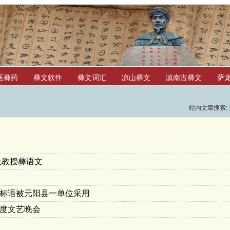
医彝药
彝文软件
彝文词汇
凉山彝文
滇南古彝文
萨
站内文章搜索:
上教授彝语文
标语被元阳县一单位采用
度文艺晚会