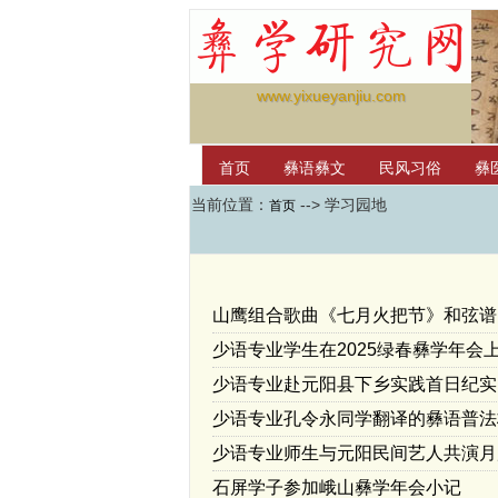
www.yixueyanjiu.com
首页
彝语彝文
民风习俗
彝
当前位置：
--> 学习园地
首页
红河学院国际彝学研究中心
null
山鹰组合歌曲《七月火把节》和弦谱
少语专业学生在2025绿春彝学年会
少语专业赴元阳县下乡实践首日纪实
少语专业孔令永同学翻译的彝语普法
少语专业师生与元阳民间艺人共演月
石屏学子参加峨山彝学年会小记