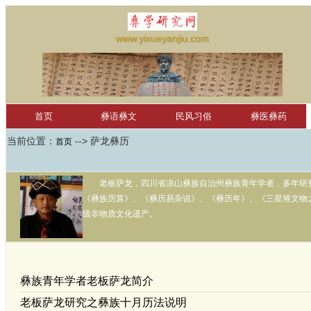
www.yixueyanjiu.com
首页
彝语彝文
民风习俗
彝医彝药
当前位置：
--> 萨龙彝历
彝文软件
首页
彝文词汇
凉山彝文
滇南古彝文
萨龙彝历
未分类
学习园地
老板萨龙，四川省凉山彝族自治州彝族青年学者，多年研
红河学院国际彝学研究中心
null
《彝族历算》、《彝历易杂说》、《彝历年》、《三星堆文物
级非物质文化遗产。
彝族青年学者老板萨龙简介
老板萨龙研究之彝族十月历法说明