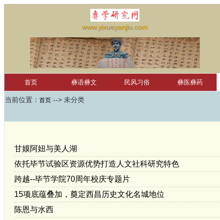
www.yixueyanjiu.com
首页
彝语彝文
民风习俗
彝医彝药
当前位置：
--> 未分类
彝文软件
首页
彝文词汇
凉山彝文
滇南古彝文
萨龙彝历
未分类
学习园地
红河学院国际彝学研究中心
null
甘嫫阿妞与美人湖
依托毕节试验区资源优势打造人文社科研究特色
跨越--毕节学院70周年校庆专题片
15项底蕴叠加，奠定西昌历史文化名城地位
陈恩与水西