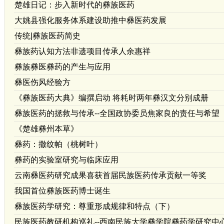
楚雄日记：步入新时代的彝族医药
大姚县强化服务体系建设助推中彝医药发展
传统|彝族医药简史
彝族药认知方法非遗项目传承人余惠祥
彝族彝医彝药的产生与应用
彝医伤风经验方
《彝族医药大典》编撰启动 将耗时两年彝汉文分别成册
彝族医药的拯救与传承--全国政协委员焦家良的责任与希望
《楚雄彝州本草》
彝药：撒纹帕（桃树叶）
彝药的实验室研究与临床应用
云南彝医药研究成果喜获首届民族医药传承贡献一等奖
我国首位彝族医药博士诞生
彝族医药学研究：尊重形成规律和特点（下）
民族医药教研机构巡礼--西南民族大学彝学院彝药学研究中