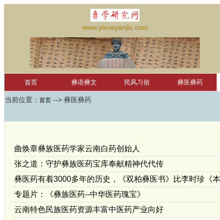
www.yixueyanjiu.com
首页
彝语彝文
民风习俗
彝医彝药
当前位置：
--> 彝医彝药
彝文软件
首页
彝文词汇
凉山彝文
滇南古彝文
萨龙彝历
未分类
学习园地
红河学院国际彝学研究中心
null
曲焕章彝族医药学家云南白药创始人
张之道：守护彝族医药宝库奉献精神代代传
彝医药有着3000多年的历史，《双柏彝医书》比李时珍《本
专题片：《彝族医药--中华医药瑰宝》
云南特色民族医药资源丰富中医药产业向好