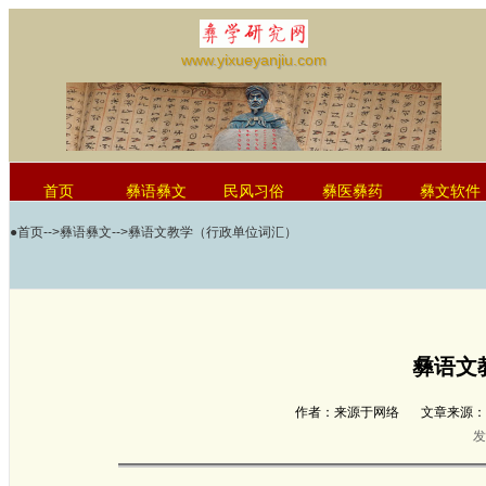
www.yixueyanjiu.com
首页
彝语彝文
民风习俗
彝医彝药
彝文软件
●
首页
-->
彝语彝文
-->彝语文教学（行政单位词汇）
红河学院国际彝学研究中心
彝语文
作者：来源于网络
文章来源：http
发