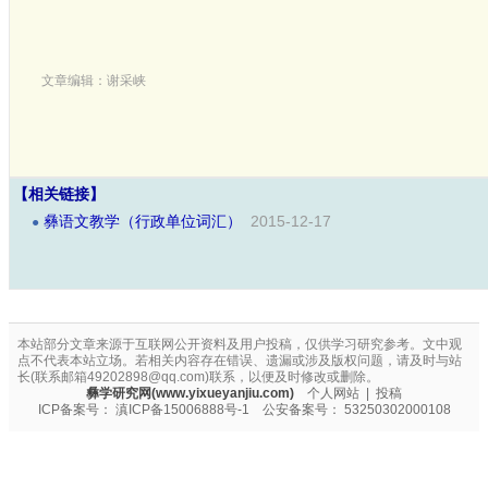
文章编辑：谢采峡
【相关链接】
彝语文教学（行政单位词汇）
2015-12-17
●
本站部分文章来源于互联网公开资料及用户投稿，仅供学习研究参考。文中观
点不代表本站立场。若相关内容存在错误、遗漏或涉及版权问题，请及时与站
长(联系邮箱49202898@qq.com)联系，以便及时修改或删除。
彝学研究网(www.yixueyanjiu.com)
个人网站
|
投稿
ICP备案号：
滇ICP备15006888号-1
公安备案号：
53250302000108