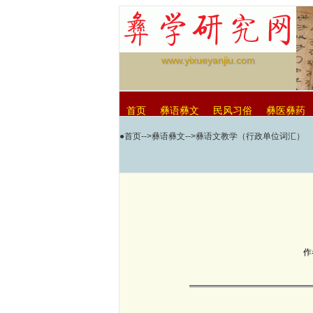
www.yixueyanjiu.com
首页
彝语彝文
民风习俗
彝医彝药
●
首页
-->
彝语彝文
-->彝语文教学（行政单位词汇）
null
作