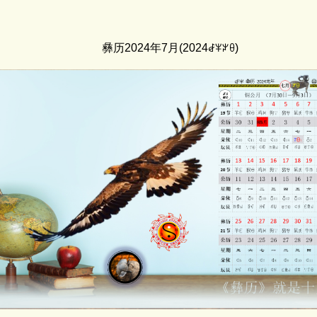
彝历2024年7月(2024ꆀꈎꏃꆪ)