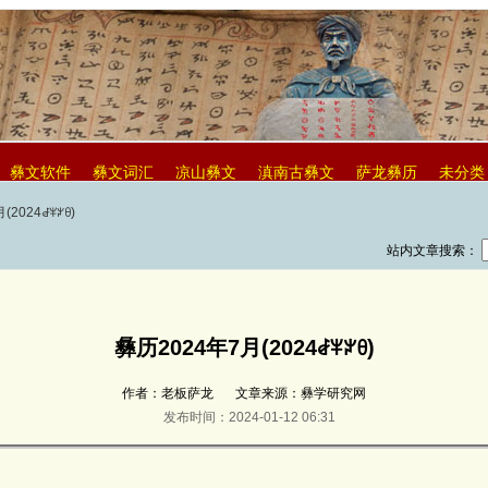
彝文软件
彝文词汇
凉山彝文
滇南古彝文
萨龙彝历
未分类
(2024ꆀꈎꏃꆪ)
站内文章搜索：
彝历2024年7月(2024ꆀꈎꏃꆪ)
作者：老板萨龙
文章来源：彝学研究网
发布时间：2024-01-12 06:31