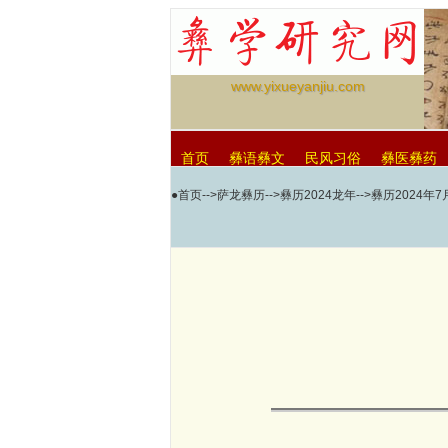
www.yixueyanjiu.com
首页
彝语彝文
民风习俗
彝医彝药
●
首页
-->
萨龙彝历
-->
彝历2024龙年
-->彝历2024年7月
null