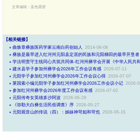
文章编辑：蓝色愿望
【相关链接】
曲焕章彝族医药学家云南白药创始人
2014-06-06
●
彝族是最早进入红河州元阳县定居的民族和元阳梯田的最早开垦者
●
学法明责守主线同心共筑共同体-红河州彝学会开展《中华人民共
●
建水县学子参加州彝学会2026年工作会议有感
2026-07-11
●
元阳学子参加红河州彝学会2026年工作会议心得
2026-07-07
●
莱国索小编元阳学子参加红河州彝学会2026工作会议小记
2026-0
●
参加红河州彝学会2026年度工作会议有感
2026-07-02
●
元阳传奇女英雄多沙阿波
2026-05-29
●
​《弥勒大白彝生活民俗调查》序
2026-05-27
●
元阳观音山的传说（四）：姊妹神苛姒和苛也
2026-05-15
●