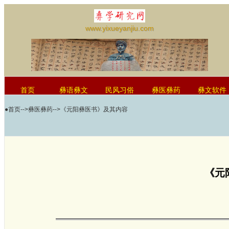
www.yixueyanjiu.com
首页
彝语彝文
民风习俗
彝医彝药
彝文软件
●
首页
-->
彝医彝药
-->《元阳彝医书》及其内容
红河学院国际彝学研究中心
《元