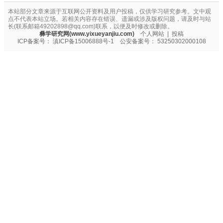
本站部分文章来源于互联网公开资料及用户投稿，仅供学习研究参考。文中观
点不代表本站立场。若相关内容存在错误、遗漏或涉及版权问题，请及时与站
长(联系邮箱49202898@qq.com)联系，以便及时修改或删除。
彝学研究网(www.yixueyanjiu.com)
个人网站
|
投稿
ICP备案号：
滇ICP备15006888号-1
公安备案号：
53250302000108