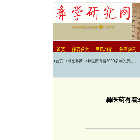
www.yixueyanjiu.com
首页
彝语彝文
民风习俗
彝医彝药
●
首页
-->
彝医彝药
-->彝医药有着3000多年的历史
null
彝医药有着