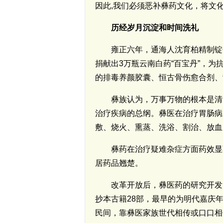
因此,我们必须恶补彝药文化，将文
历经岁月沉淀和时间洗礼
雍正六年，通海人沈育柏精制锭
捐献出3万瓶云南白药“百宝丹”，
的排毒养颜胶囊、恒古骨伤愈合剂、
彝族认为，万事万物的根本是清
治疗疾病的总纲。彝医在治疗胃肠病
敷、烧火、熏蒸、洗浴、割治、放血
彝药在治疗疑难杂症方面药效显
居药品翘楚。
改革开放后，彝医药的研究开发
抄本古籍28部，最早的为明代嘉庆
民间，靠彝医家族世代相传或口口相