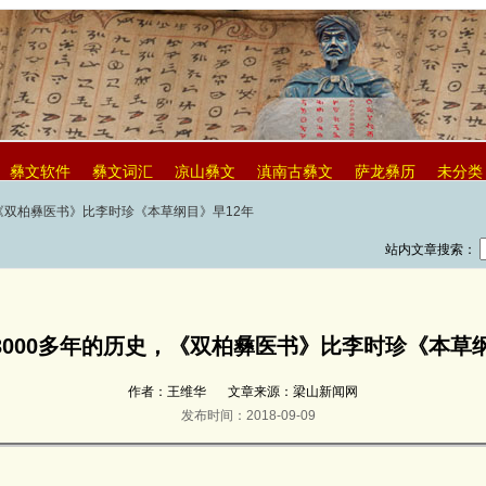
彝文软件
彝文词汇
凉山彝文
滇南古彝文
萨龙彝历
未分类
，《双柏彝医书》比李时珍《本草纲目》早12年
站内文章搜索：
3000多年的历史，《双柏彝医书》比李时珍《本草纲
作者：王维华
文章来源：梁山新闻网
发布时间：2018-09-09