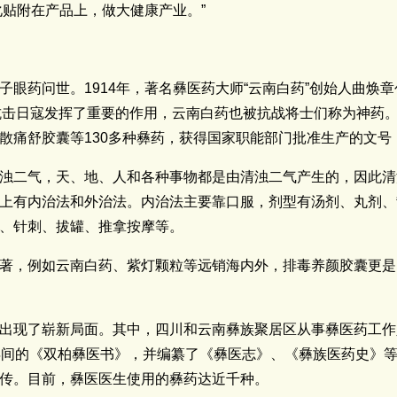
化贴附在产品上，做大健康产业。”
子眼药问世。1914年，著名彝医药大师“云南白药”创始人曲焕
为抗击日寇发挥了重要的作用，云南白药也被抗战将士们称为神药。
散痛舒胶囊等130多种彝药，获得国家职能部门批准生产的文号
浊二气，天、地、人和各种事物都是由清浊二气产生的，因此清
上有内治法和外治法。内治法主要靠口服，剂型有汤剂、丸剂、
、针刺、拔罐、推拿按摩等。
著，例如云南白药、紫灯颗粒等远销海内外，排毒养颜胶囊更是
出现了崭新局面。其中，四川和云南彝族聚居区从事彝医药工作
年间的《双柏彝医书》，并编纂了《彝医志》、《彝族医药史》
传。目前，彝医医生使用的彝药达近千种。