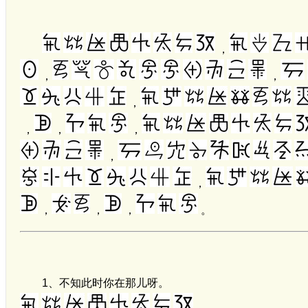
，
，
，
，
，
，
，
，
，
，
，
，
。
1、
不知此时你在那儿呀。