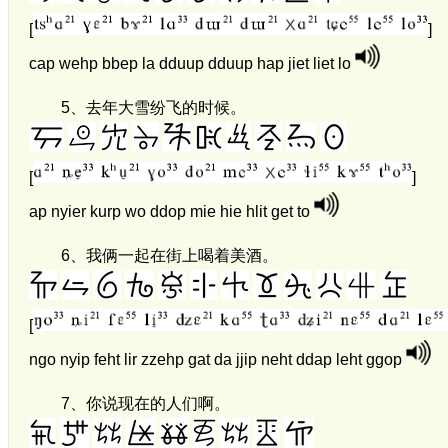
[
]
cap wehp bbep la dduup dduup hap jiet liet lo
5、
去年大雪纷飞的时候。
[
]
ap nyier kurp wo ddop mie hie hlit get to
6、
我俩一起在街上喝着美酒。
[
ngo nyip feht lir zzehp gat da jjip neht ddap leht ggop
7、
你说现在的人们啊。