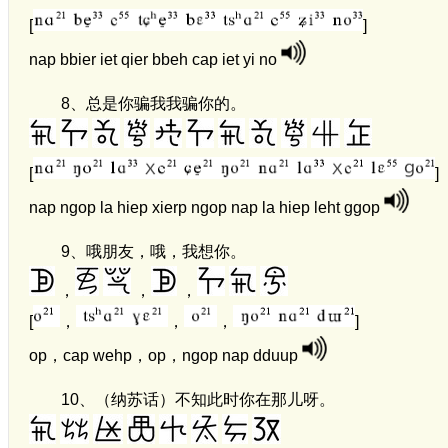
[
]
nap bbier iet qier bbeh cap iet yi no
8、
总是你骗我我骗你的。
[
]
nap ngop la hiep xierp ngop nap la hiep leht ggop
9、
哦朋友，哦，我想你。
，
，
，
[
，
，
，
]
op，cap wehp，op，ngop nap dduup
10、
（纳苏话）不知此时你在那儿呀。