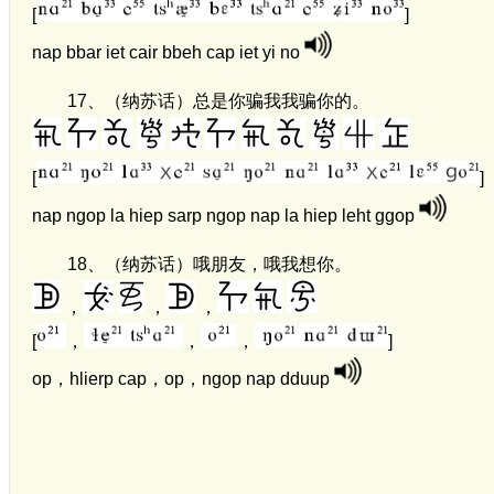
[
]
nap bbar iet cair bbeh cap iet yi no
17、
（纳苏话）总是你骗我我骗你的。
[
]
nap ngop la hiep sarp ngop nap la hiep leht ggop
18、
（纳苏话）哦朋友，哦我想你。
，
，
，
[
，
，
，
]
op，hlierp cap，op，ngop nap dduup