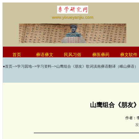
www.yixueyanjiu.com
首页
彝语彝文
民风习俗
彝医彝药
彝文软件
●
首页
-->
学习园地
-->
学习资料
-->山鹰组合《朋友》歌词滇南彝语翻译（峨山彝语）
红河学院国际彝学研究中心
山鹰组合《朋友
作者：
发