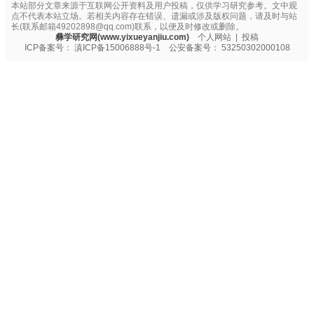
本站部分文章来源于互联网公开资料及用户投稿，仅供学习研究参考。文中观
点不代表本站立场。若相关内容存在错误、遗漏或涉及版权问题，请及时与站
长(联系邮箱49202898@qq.com)联系，以便及时修改或删除。
彝学研究网(www.yixueyanjiu.com)
个人网站
|
投稿
ICP备案号：
滇ICP备15006888号-1
公安备案号：
53250302000108