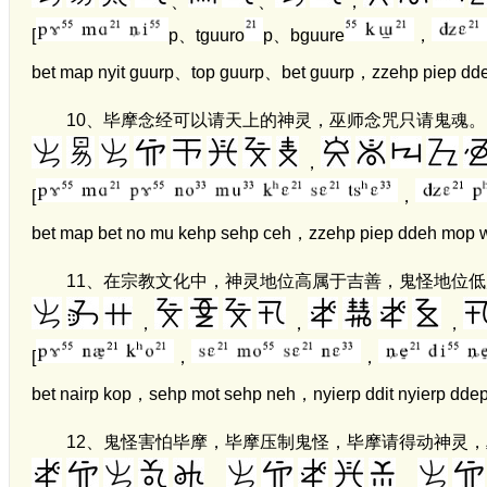
、
、
，
[
p、tguuro
p、bguure
，
bet map nyit guurp、top guurp、bet guurp，zzehp piep dd
10、
毕摩念经可以请天上的神灵，巫师念咒只请鬼魂。
，
[
，
bet map bet no mu kehp sehp ceh，zzehp piep ddeh mop wh
11、
在宗教文化中，神灵地位高属于吉善，鬼怪地位低
，
，
，
[
，
，
bet nairp kop，sehp mot sehp neh，nyierp ddit nyierp ddep
12、
鬼怪害怕毕摩，毕摩压制鬼怪，毕摩请得动神灵，
，
，