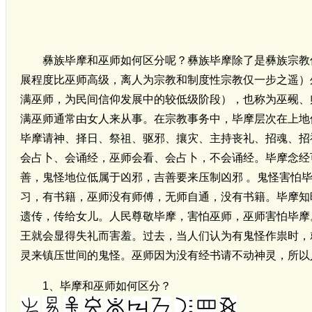
彝族毕摩和巫师如何区分呢？彝族毕摩除了是彝族宗教
展程度比巫师高级，离人为宗教和制度性宗教仅一步之遥）
满巫师，为民间信仰发展中的较低级阶段），也称为巫觋、
满巫师通常由女人来从事。在宗教事务中，毕摩层次在上地
毕摩请神、择日、祭祖、驱邪、攘灾、主持丧礼、招魂、招
会占卜、会诵经，巫师会看、会占卜，不会诵经。毕摩念经
善，鬼怪地位低属于凶邪，吉善要来压制凶邪 。鬼怪害怕
习，有书籍，巫师没有师傅，无师自通，没有书籍。毕摩知
遗传，传给女儿。人民尊敬毕摩，害怕巫师，巫师害怕毕摩
王就会显得失礼而害羞。过去，当人们认为有鬼怪作祟时，
灵来镇压世间的鬼怪。巫师因为没有经书请不动神灵，所以
1、
毕摩和巫师如何区分？