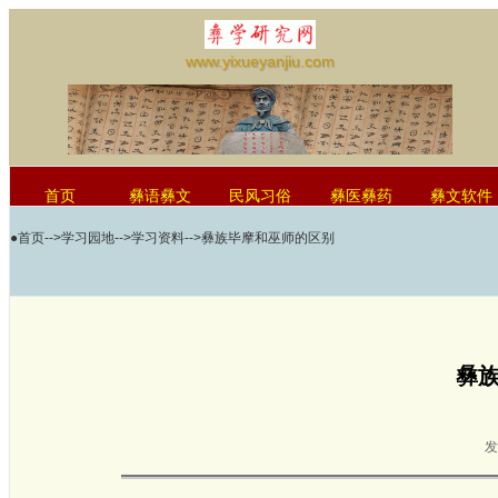
www.yixueyanjiu.com
首页
彝语彝文
民风习俗
彝医彝药
彝文软件
●
首页
-->
学习园地
-->
学习资料
-->彝族毕摩和巫师的区别
红河学院国际彝学研究中心
彝
发