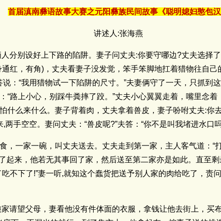
首届滇南彝语故事大赛之元阳彝族民间故事《聪明媳妇憨包汉
讲述人:张海燕
俩人分别设好上下路的陷阱。妻子问丈夫:你要守哪边?丈夫选择了
身通红，有角)，丈夫看妻子没发觉，笨手笨脚地扛着猎物往自己
回答说：“我用猎物试一下陷阱的尺寸。”夫妻俩守了一天，只抓到
：“路上小心，别踩牛粪摔了跤。”丈夫小心翼翼走着，嘴里念着：
怕什么来什么。妻子背着肉，丈夫拿着兽皮，妻子吩咐丈夫:你
来,两手空空。妻问丈夫：“兽皮呢?”夫答：“你不是叫我堵进水口
食，一家一碗，叫丈夫送去。丈夫走到第一家，主人客气道：“打猎
口吃了起来，他若无其事回了家，然后送至第二家亦是如此。直至
吃不下了!”妻一听,就知这个蠢货把送予别人家的肉给吃了，责问他
娘家请望父母，妻看他没有件体面的衣服，拿钱让他去街上，买布