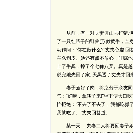
从前，有一对夫妻进山去打猎,
了一只红蹄子的野兽(形似黄牛，全
动作问：“你在做什么?”丈夫心虚,
宰杀剥皮。她还有点不放心，叮嘱他
上了牛粪，摔了个七仰八叉。真是越
说完她先回了家, 天黑透了丈夫才回
妻子煮好了肉，将之分于亲友同
气：“好嘛，拿筷子来!”坐下便大
忙拒绝：“不去了不去了，我都吃撑了
我就吃了。”丈夫回答道。
某一天 ，夫妻二人将要回妻子