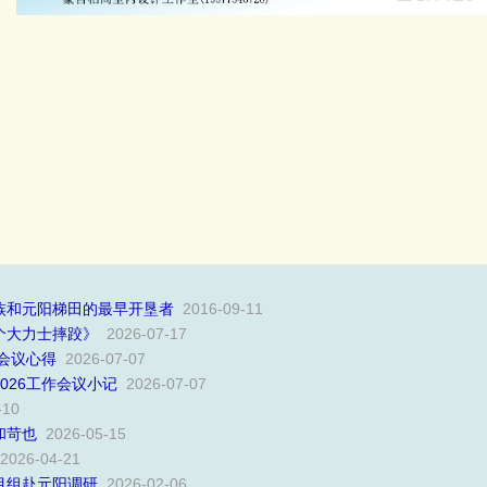
族和元阳梯田的最早开垦者
2016-09-11
个大力士摔跤》
2026-07-17
作会议心得
2026-07-07
026工作会议小记
2026-07-07
-10
和苛也
2026-05-15
2026-04-21
目组赴元阳调研
2026-02-06