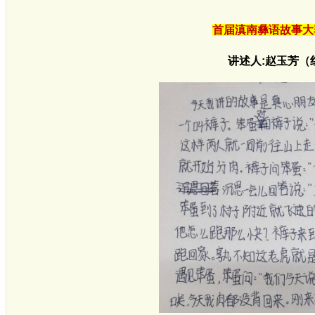
首届滇南彝语故事大
讲述人:赵玉芳