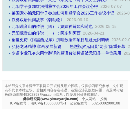
●
元阳学子参加红河州彝学会2026年工作会议心得
2026-07-07
●
莱国索小编元阳学子参加红河州彝学会2026工作会议小记
2026-0
●
汉彝双语民间故事《驯动物》
2026-06-10
●
元阳观音山的传说（四）：姊妹神苛姒和苛也
2026-05-15
●
元阳观音山的传说（一）：阿东和阿西
2026-04-21
●
创世史诗《阿黑西尼摩》演唱数据库项目组赴元阳调研
2026-02-
●
​弘扬龙马精神 擘画发展新篇——热烈祝贺元阳县“两会”隆重开幕
2
●
少语专业孔令永同学翻译的彝语普法标语被元阳县一单位采用
20
●
本站部分文章来源于互联网公开资料及用户投稿，仅供学习研究参考。文中观
点不代表本站立场。若相关内容存在错误、遗漏或涉及版权问题，请及时与站
长(联系邮箱49202898@qq.com)联系，以便及时修改或删除。
彝学研究网(www.yixueyanjiu.com)
个人网站
|
投稿
ICP备案号：
滇ICP备15006888号-1
公安备案号：
53250302000108