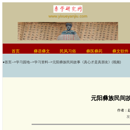
www.yixueyanjiu.com
首页
彝语彝文
民风习俗
彝医彝药
彝文软件
●
首页
-->
学习园地
-->
学习资料
-->元阳彝族民间故事《真心才是真朋友》(视频)
红河学院国际彝学研究中心
元阳彝族民间故
作者：
发