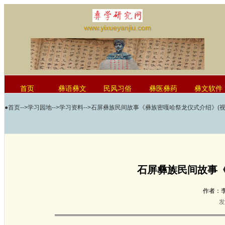
www.yixueyanjiu.com
首页
彝语彝文
民风习俗
彝医彝药
彝文软件
●
首页
-->
学习园地
-->
学习资料
-->石屏彝族民间故事《彝族密嘎哈祭龙仪式介绍》(视
红河学院国际彝学研究中心
石屏彝族民间故事《
作者：
发