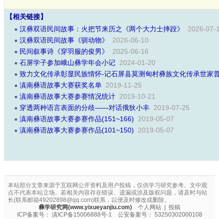
【相关链接】
汉彝双语民间故事：火把节来历之《两个大力士摔跤》
2026-07-
●
汉彝双语民间故事《驯动物》
2026-06-10
●
民间叙事诗《穿羽服的俊男》
2025-06-16
●
石屏学子参加峨山彝学年会小记
2024-01-20
●
致力文化传承彰显民族情怀-记石屏县莫测甸村彝族文化传承世家
●
滇南彝语故事大赛获奖名单
2019-11-25
●
滇南彝语故事大赛参赛情况统计
2019-10-21
●
穿透两种语言表面的分歧——对话俄狄小丰
2019-07-25
●
滇南彝语故事大赛参赛作品(151~166)
2019-05-07
●
滇南彝语故事大赛参赛作品(101~150)
2019-05-07
●
本站部分文章来源于互联网公开资料及用户投稿，仅供学习研究参考。文中观
点不代表本站立场。若相关内容存在错误、遗漏或涉及版权问题，请及时与站
长(联系邮箱49202898@qq.com)联系，以便及时修改或删除。
彝学研究网(www.yixueyanjiu.com)
个人网站
|
投稿
ICP备案号：
滇ICP备15006888号-1
公安备案号：
53250302000108