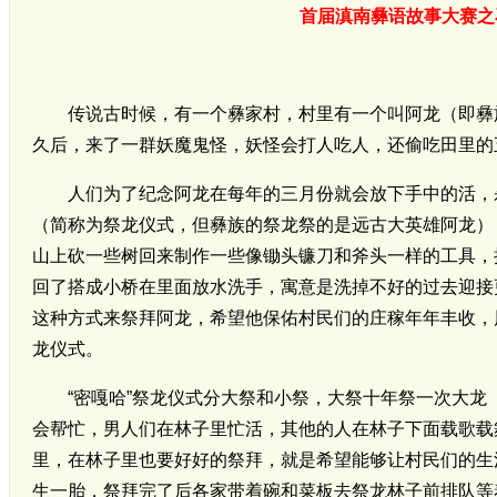
首届滇南彝语故事大赛之
传说古时候，有一个彝家村，村里有一个叫阿龙（即彝
久后，来了一群妖魔鬼怪，妖怪会打人吃人，还偷吃田里的
人们为了纪念阿龙在每年的三月份就会放下手中的活，
（简称为祭龙仪式，但彝族的祭龙祭的是远古大英雄阿龙）
山上砍一些树回来制作一些像锄头镰刀和斧头一样的工具，
回了搭成小桥在里面放水洗手，寓意是洗掉不好的过去迎接
这种方式来祭拜阿龙，希望他保佑村民们的庄稼年年丰收，
龙仪式。
“密嘎哈”祭龙仪式分大祭和小祭，大祭十年祭一次大龙
会帮忙，男人们在林子里忙活，其他的人在林子下面载歌载
里，在林子里也要好好的祭拜，就是希望能够让村民们的生
生一胎，祭拜完了后各家带着碗和菜板去祭龙林子前排队等