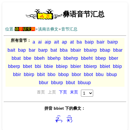
彝语音节汇总
位置：
彝
学
研究
网
»
滇南古彝文
»
音节汇总
所有音节：
a
ai
aip
ait
ap
at
ba
baip
bair
bairp
bait
bap
bar
barp
bat
bba
bbair
bbairp
bbap
bbar
bbat
bbe
bbeh
bbehp
bbehrp
bbeht
bbep
bber
bberp
bbet
bbi
bbie
bbiep
bbier
bbierp
bbiet
bbip
bbir
bbirp
bbit
bbo
bbop
bbor
bbot
bbu
bbup
bbur
bburp
bbut
bbuup
首页
上页
下页
末页
拼音 bbiet 下的彝文：

