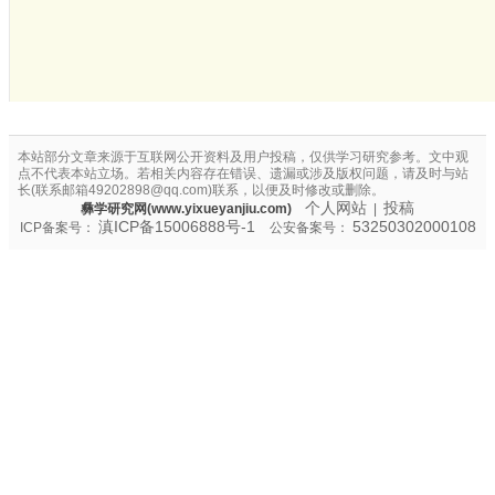
本站部分文章来源于互联网公开资料及用户投稿，仅供学习研究参考。文中观
点不代表本站立场。若相关内容存在错误、遗漏或涉及版权问题，请及时与站
长(联系邮箱49202898@qq.com)联系，以便及时修改或删除。
个人网站
投稿
彝学研究网(www.yixueyanjiu.com)
|
滇ICP备15006888号-1
53250302000108
ICP备案号：
公安备案号：